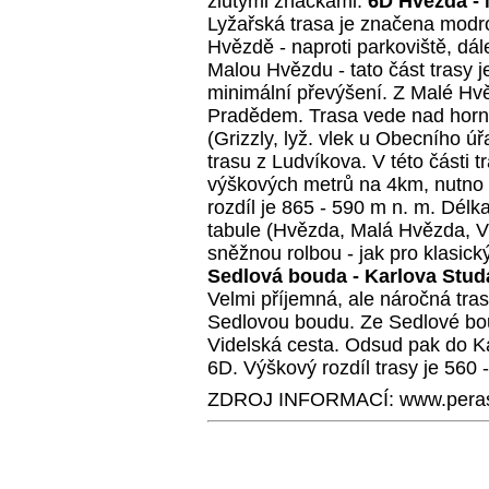
žlutými značkami.
6D Hvězda - 
Lyžařská trasa je značena modro
Hvězdě - naproti parkoviště, d
Malou Hvězdu - tato část trasy j
minimální převýšení. Z Malé H
Pradědem. Trasa vede nad horní
(Grizzly, lyž. vlek u Obecního 
trasu z Ludvíkova. V této části t
výškových metrů na 4km, nutno d
rozdíl je 865 - 590 m n. m. Délk
tabule (Hvězda, Malá Hvězda, 
sněžnou rolbou - jak pro klasický
Sedlová bouda - Karlova Stu
Velmi příjemná, ale náročná tr
Sedlovou boudu. Ze Sedlové boud
Videlská cesta. Odsud pak do K
6D. Výškový rozdíl trasy je 560 
ZDROJ INFORMACÍ: www.peras-s