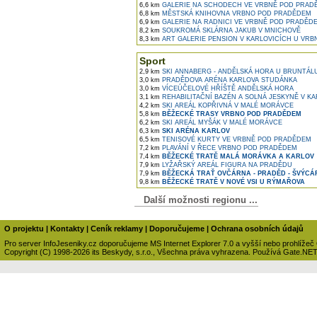
6,6 km
GALERIE NA SCHODECH VE VRBNĚ POD PRAD
6,8 km
MĚSTSKÁ KNIHOVNA VRBNO POD PRADĚDEM
6,9 km
GALERIE NA RADNICI VE VRBNĚ POD PRADĚD
8,2 km
SOUKROMÁ SKLÁRNA JAKUB V MNICHOVĚ
8,3 km
ART GALERIE PENSION V KARLOVICÍCH U VR
Sport
2,9 km
SKI ANNABERG - ANDĚLSKÁ HORA U BRUNTÁL
3,0 km
PRADĚDOVA ARÉNA KARLOVA STUDÁNKA
3,0 km
VÍCEÚČELOVÉ HŘÍŠTĚ ANDĚLSKÁ HORA
3,1 km
REHABILITAČNÍ BAZÉN A SOLNÁ JESKYNĚ V K
4,2 km
SKI AREÁL KOPŘIVNÁ V MALÉ MORÁVCE
5,8 km
BĚŽECKÉ TRASY VRBNO POD PRADĚDEM
6,2 km
SKI AREÁL MYŠÁK V MALÉ MORÁVCE
6,3 km
SKI ARÉNA KARLOV
6,5 km
TENISOVÉ KURTY VE VRBNĚ POD PRADĚDEM
7,2 km
PLAVÁNÍ V ŘECE VRBNO POD PRADĚDEM
7,4 km
BĚŽECKÉ TRATĚ MALÁ MORÁVKA A KARLOV
7,9 km
LYŽAŘSKÝ AREÁL FIGURA NA PRADĚDU
7,9 km
BĚŽECKÁ TRAŤ OVČÁRNA - PRADĚD - ŠVÝC
9,8 km
BĚŽECKÉ TRATĚ V NOVÉ VSI U RÝMAŘOVA
Další možnosti regionu ...
O projektu
|
Kontakty
|
Ceník reklamy
|
Doporučujeme
|
Ochrana osobních údajů
Pro server InfoJeseniky.cz doporučujeme MS Internet Explorer 7.0 a vyšší nebo prohlížeč
Copyright (C) 1998-2026 its Beskydy, s.r.o., Všechna práva vyhrazena. Používá Gate.NE