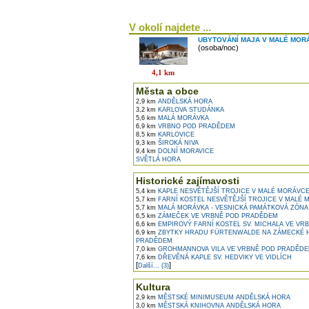
V okolí najdete ...
UBYTOVÁNÍ MAJA V MALÉ MOR
(osoba/noc)
4,1 km
Města a obce
2,9 km
ANDĚLSKÁ HORA
3,2 km
KARLOVA STUDÁNKA
5,6 km
MALÁ MORÁVKA
6,9 km
VRBNO POD PRADĚDEM
8,5 km
KARLOVICE
9,3 km
ŠIROKÁ NIVA
9,4 km
DOLNÍ MORAVICE
SVĚTLÁ HORA
Historické zajímavosti
5,4 km
KAPLE NESVĚTĚJŠÍ TROJICE V MALÉ MORÁVC
5,7 km
FARNÍ KOSTEL NESVĚTĚJŠÍ TROJICE V MALÉ
5,7 km
MALÁ MORÁVKA - VESNICKÁ PAMÁTKOVÁ ZÓNA
6,5 km
ZÁMEČEK VE VRBNĚ POD PRADĚDEM
6,6 km
EMPIROVÝ FARNÍ KOSTEL SV. MICHALA VE V
6,9 km
ZBYTKY HRADU FÜRTENWALDE NA ZÁMECKÉ 
PRADĚDEM
7,0 km
GROHMANNOVA VILA VE VRBNĚ POD PRADĚD
7,6 km
DŘEVĚNÁ KAPLE SV. HEDVIKY VE VIDLÍCH
[
]
Další... (3)
Kultura
2,9 km
MĚSTSKÉ MINIMUSEUM ANDĚLSKÁ HORA
3,0 km
MĚSTSKÁ KNIHOVNA ANDĚLSKÁ HORA