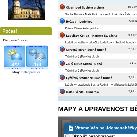
15,7 k
Okruh pod Suchým vrchem
Suchá Rudná - Malá Hvězda - sedlo Hvězda - Železný 
500 m
Hvězda – Ludvíkov
Kolem Zámeckého potoka
Počasí
9,1 k
Ludvíkov Koliba – Karlova Studánka
Předpověď počasí
Ludvíkov Koliba – odbočka Ludvíkov – Sedlová bouda – 
2,5 k
Červený okruh Suchá Rudná
Tréninkový (Peryho) okruh
2 km
Žlutý okruh Suchá Rudná
Tréninkový (Peryho) okruh
zdroj:
meteopress.cz
3,6 k
Lyžařský stadionek Suchá Rudná
Lyžařský stadionek Suchá Rudná – v blízkosti lyžařské
5,9 k
Malá Hvězda - Hubertka
MAPY A UPRAVENOST B