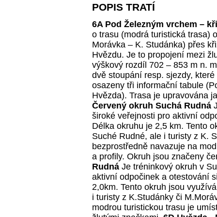
POPIS TRATÍ
6A Pod Železným vrchem – kř
o trasu (modrá turistická trasa)
Morávka – K. Studánka) přes kř
Hvězdu. Je to propojení mezi žlut
výškový rozdíl 702 – 853 m n. m.
dvě stoupání resp. sjezdy, které
osazeny tři informační tabule 
Hvězda). Trasa je upravována 
Červený okruh Suchá Rudná
J
široké veřejnosti pro aktivní od
Délka okruhu je 2,5 km. Tento o
Suché Rudné, ale i turisty z K. 
bezprostředně navazuje na modro
a profily. Okruh jsou značeny 
Rudná
Je tréninkový okruh v Suc
aktivní odpočinek a otestování s
2,0km. Tento okruh jsou využívá
i turisty z K.Studánky či M.Mor
modrou turistickou trasu je umí