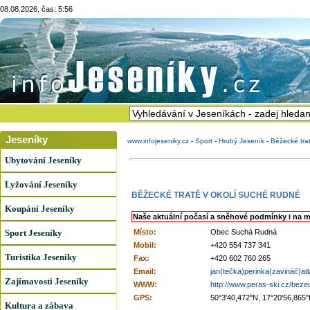
08.08.2026, čas: 5:56
Jeseníky
www.infojeseniky.cz
-
Sport
-
Hrubý Jeseník
-
Běžecké tra
Ubytování Jeseníky
Lyžování Jeseníky
BĚŽECKÉ TRATĚ V OKOLÍ SUCHÉ RUDNÉ
Koupání Jeseníky
Naše aktuální počasí a sněhové podmínky i na m
Sport Jeseníky
Místo:
Obec Suchá Rudná
Mobil:
+420 554 737 341
Turistika Jeseníky
Fax:
+420 602 760 265
Email:
jan(tečka)perinka(zavináč)at
Zajímavosti Jeseníky
WWW:
http://www.peras-ski.cz/beze
GPS:
50°3'40,472"N, 17°20'56,865"
Kultura a zábava