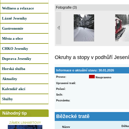
Fotografie (3)
Wellness a relaxace
Lázně Jeseníky
Gastronomie
Města a obce
CHKO Jeseníky
Okruhy a stopy v podhůří Jesen
Doprava Jeseníky
Horská služba
Informace o aktuální stavu:
30.01.2026
Provoz:
Neupraveno
Aktuality
Upravené tratě:
Kalendář akcí
Počasí:
Sníh:
Služby
Poznámka:
Náhodný tip
Běžecké tratě
ZÁMEK LINHARTOVY
Délka
Název