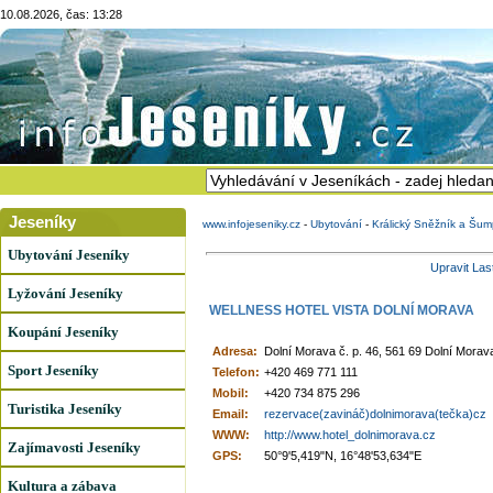
10.08.2026, čas: 13:28
Jeseníky
www.infojeseniky.cz
-
Ubytování
-
Králický Sněžník a Šum
Ubytování Jeseníky
Upravit Las
Lyžování Jeseníky
WELLNESS HOTEL VISTA DOLNÍ MORAVA
Koupání Jeseníky
Adresa:
Dolní Morava č. p. 46, 561 69 Dolní Morav
Sport Jeseníky
Telefon:
+420 469 771 111
Mobil:
+420 734 875 296
Turistika Jeseníky
Email:
rezervace(zavináč)dolnimorava(tečka)cz
WWW:
http://www.hotel_dolnimorava.cz
Zajímavosti Jeseníky
GPS:
50°9'5,419"N, 16°48'53,634"E
Kultura a zábava