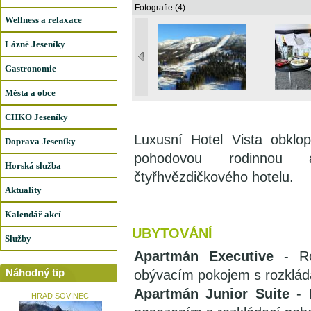
Fotografie (4)
Wellness a relaxace
Lázně Jeseníky
Gastronomie
Města a obce
CHKO Jeseníky
Luxusní Hotel Vista obklo
Doprava Jeseníky
pohodovou rodinnou a
Horská služba
čtyřhvězdičkového hotelu.
Aktuality
Kalendář akcí
UBYTOVÁNÍ
Služby
Apartmán Executive
- Rod
Náhodný tip
obývacím pokojem s rozklád
Apartmán Junior Suite
- R
HRAD SOVINEC