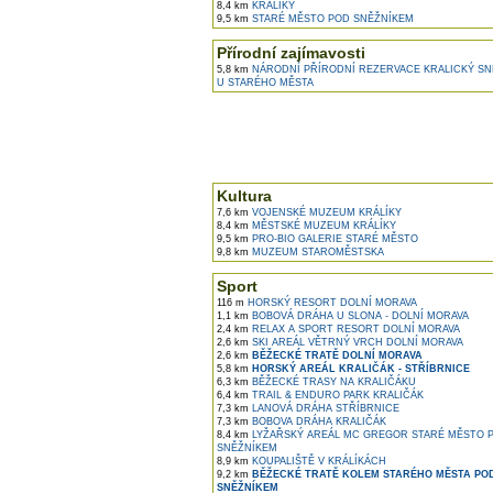
8,4 km
KRÁLÍKY
9,5 km
STARÉ MĚSTO POD SNĚŽNÍKEM
Přírodní zajímavosti
5,8 km
NÁRODNÍ PŘÍRODNÍ REZERVACE KRALICKÝ SN
U STARÉHO MĚSTA
Kultura
7,6 km
VOJENSKÉ MUZEUM KRÁLÍKY
8,4 km
MĚSTSKÉ MUZEUM KRÁLÍKY
9,5 km
PRO-BIO GALERIE STARÉ MĚSTO
9,8 km
MUZEUM STAROMĚSTSKA
Sport
116 m
HORSKÝ RESORT DOLNÍ MORAVA
1,1 km
BOBOVÁ DRÁHA U SLONA - DOLNÍ MORAVA
2,4 km
RELAX A SPORT RESORT DOLNÍ MORAVA
2,6 km
SKI AREÁL VĚTRNÝ VRCH DOLNÍ MORAVA
2,6 km
BĚŽECKÉ TRATĚ DOLNÍ MORAVA
5,8 km
HORSKÝ AREÁL KRALIČÁK - STŘÍBRNICE
6,3 km
BĚŽECKÉ TRASY NA KRALIČÁKU
6,4 km
TRAIL & ENDURO PARK KRALIČÁK
7,3 km
LANOVÁ DRÁHA STŘÍBRNICE
7,3 km
BOBOVA DRÁHA KRALIČÁK
8,4 km
LYŽAŘSKÝ AREÁL MC GREGOR STARÉ MĚSTO 
SNĚŽNÍKEM
8,9 km
KOUPALIŠTĚ V KRÁLÍKÁCH
9,2 km
BĚŽECKÉ TRATĚ KOLEM STARÉHO MĚSTA PO
SNĚŽNÍKEM