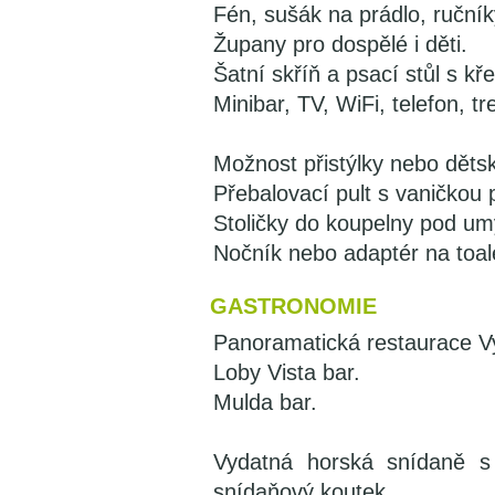
Fén, sušák na prádlo, ruční
Župany pro dospělé i děti.
Šatní skříň a psací stůl s kř
Minibar, TV, WiFi, telefon, tr
Možnost přistýlky nebo děts
Přebalovací pult s vaničkou
Stoličky do koupelny pod um
Nočník nebo adaptér na toal
GASTRONOMIE
Panoramatická restaurace Vy
Loby Vista bar.
Mulda bar.
Vydatná horská snídaně s 
snídaňový koutek.