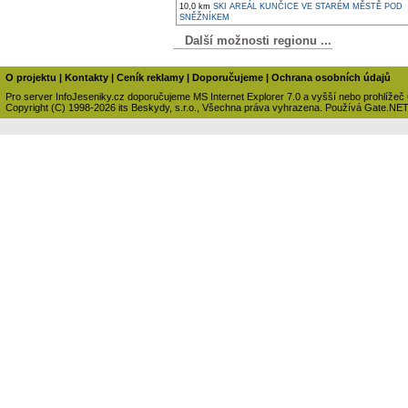
10,0 km
SKI AREÁL KUNČICE VE STARÉM MĚSTĚ POD
SNĚŽNÍKEM
Další možnosti regionu ...
O projektu
|
Kontakty
|
Ceník reklamy
|
Doporučujeme
|
Ochrana osobních údajů
Pro server InfoJeseniky.cz doporučujeme MS Internet Explorer 7.0 a vyšší nebo prohlížeč
Copyright (C) 1998-2026 its Beskydy, s.r.o., Všechna práva vyhrazena. Používá Gate.NE