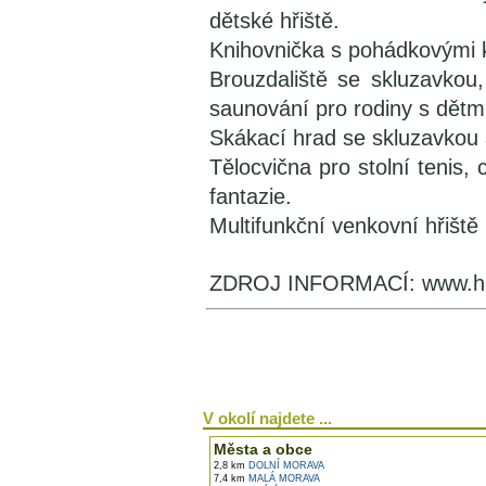
dětské hřiště.
Knihovnička s pohádkovými k
Brouzdaliště se skluzavkou
saunování pro rodiny s dětmi
Skákací hrad se skluzavkou 
Tělocvična pro stolní tenis,
fantazie.
Multifunkční venkovní hřiště
ZDROJ INFORMACÍ: www.hot
V okolí najdete ...
Města a obce
2,8 km
DOLNÍ MORAVA
7,4 km
MALÁ MORAVA