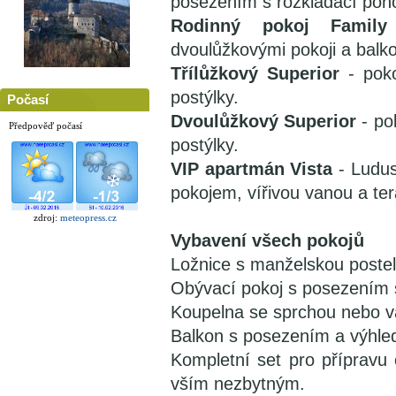
posezením s rozkládací poh
Rodinný pokoj Family
dvoulůžkovými pokoji a bal
Třílůžkový Superior
- poko
postýlky.
Počasí
Dvoulůžkový Superior
- po
Předpověď počasí
postýlky.
VIP apartmán Vista
- Ludus
pokojem, vířivou vanou a te
zdroj:
meteopress.cz
Vybavení všech pokojů
Ložnice s manželskou poste
Obývací pokoj s posezením s
Koupelna se sprchou nebo va
Balkon s posezením a výhle
Kompletní set pro přípravu 
vším nezbytným.