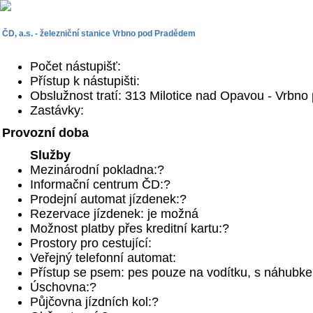
ČD, a.s. - železniční stanice Vrbno pod Pradědem
Počet nástupišť:
Přístup k nástupišti:
Obslužnost tratí: 313 Milotice nad Opavou - Vrbn
Zastávky:
Provozní doba
Služby
Mezinárodní pokladna:?
Informační centrum ČD:?
Prodejní automat jízdenek:?
Rezervace jízdenek: je možná
Možnost platby přes kreditní kartu:?
Prostory pro cestující:
Veřejný telefonní automat:
Přístup se psem: pes pouze na vodítku, s náhubk
Úschovna:?
Půjčovna jízdních kol:?