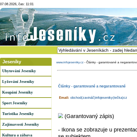
07.08.2026, čas: 11:01
Jeseníky
www.infojeseniky.cz
-
Články - garantované a negaranto
Ubytování Jeseníky
Lyžování Jeseníky
Články - garantované a negarantované
Koupání Jeseníky
Email:
obchod(zavináč)infojeseniky(tečka)cz
Sport Jeseníky
Turistika Jeseníky
(Garantovaný zápis)
Zajímavosti Jeseníky
- Ikona se zobrazuje u prezenta
Kultura a zábava
se subjektem.