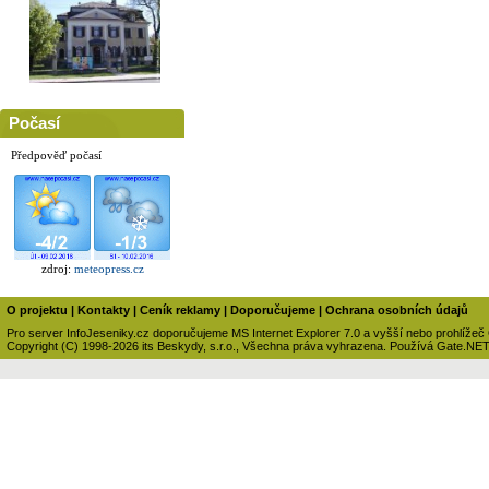
Počasí
Předpověď počasí
zdroj:
meteopress.cz
O projektu
|
Kontakty
|
Ceník reklamy
|
Doporučujeme
|
Ochrana osobních údajů
Pro server InfoJeseniky.cz doporučujeme MS Internet Explorer 7.0 a vyšší nebo prohlížeč
Copyright (C) 1998-2026 its Beskydy, s.r.o., Všechna práva vyhrazena. Používá Gate.NE