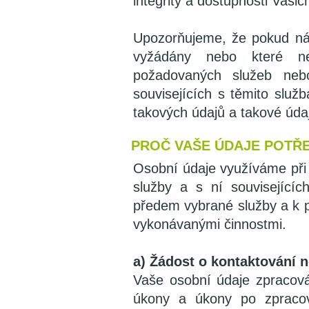
integrity a dostupnosti Vaši
Upozorňujeme, že pokud nám
vyžádány nebo které ne
požadovaných služeb nebo
souvisejících s těmito slu
takových údajů a takové úda
PROČ VAŠE ÚDAJE POTŘ
Osobní údaje využíváme při 
služby a s ní související
předem vybrané služby a k p
vykonávanými činnostmi.
a) Žádost o kontaktování 
Vaše osobní údaje zpracov
úkony a úkony po zpracov