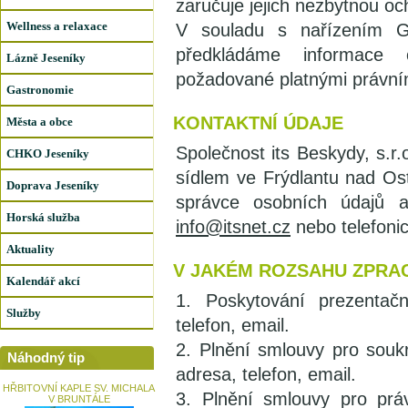
zaručuje jejich nezbytnou oc
Wellness a relaxace
V souladu s nařízením 
předkládáme informace 
Lázně Jeseníky
požadované platnými právním
Gastronomie
KONTAKTNÍ ÚDAJE
Města a obce
Společnost its Beskydy, s.
CHKO Jeseníky
sídlem ve Frýdlantu nad Ost
Doprava Jeseníky
správce osobních údajů a
Horská služba
info@itsnet.cz
nebo telefoni
Aktuality
V JAKÉM ROZSAHU ZPRA
Kalendář akcí
1. Poskytování prezentač
Služby
telefon, email.
2. Plnění smlouvy pro souk
Náhodný tip
adresa, telefon, email.
HŘBITOVNÍ KAPLE SV. MICHALA
3. Plnění smlouvy pro prá
V BRUNTÁLE