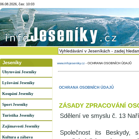
06.08.2026, čas: 10:03
Jeseníky
www.infojeseniky.cz
-
OCHRANA OSOBNÍCH ÚDAJŮ
Ubytování Jeseníky
Lyžování Jeseníky
OCHRANA OSOBNÍCH ÚDAJŮ
Koupání Jeseníky
Sport Jeseníky
ZÁSADY ZPRACOVÁNÍ OS
Sdělení ve smyslu č. 13 Nař
Turistika Jeseníky
Zajímavosti Jeseníky
Společnost its Beskydy, s
Kultura a zábava