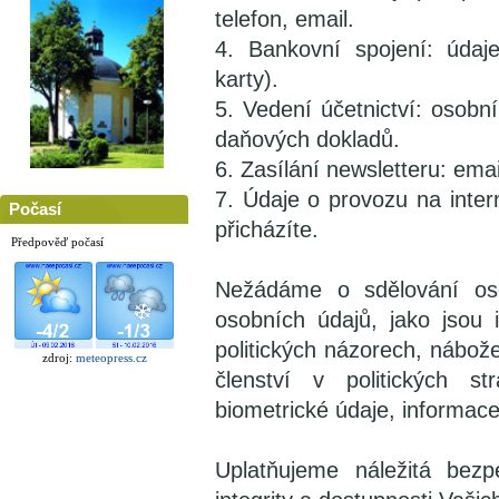
telefon, email.
4. Bankovní spojení: údaj
karty).
5. Vedení účetnictví: osobn
daňových dokladů.
6. Zasílání newsletteru: emai
7. Údaje o provozu na inter
Počasí
přicházíte.
Předpověď počasí
Nežádáme o sdělování osob
osobních údajů, jako jsou
politických názorech, nábož
zdroj:
meteopress.cz
členství v politických s
biometrické údaje, informace
Uplatňujeme náležitá bezp