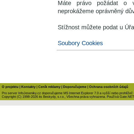
Máte právo požádat o v
neprokážeme oprávněný důvo
Stížnost můžete podat u Úřa
Soubory Cookies
O projektu
|
Kontakty
|
Ceník reklamy
|
Doporučujeme
|
Ochrana osobních údajů
Pro server InfoJeseniky.cz doporučujeme MS Internet Explorer 7.0 a vyšší nebo prohlížeč
Copyright (C) 1998-2026 its Beskydy, s.r.o., Všechna práva vyhrazena. Používá Gate.NE