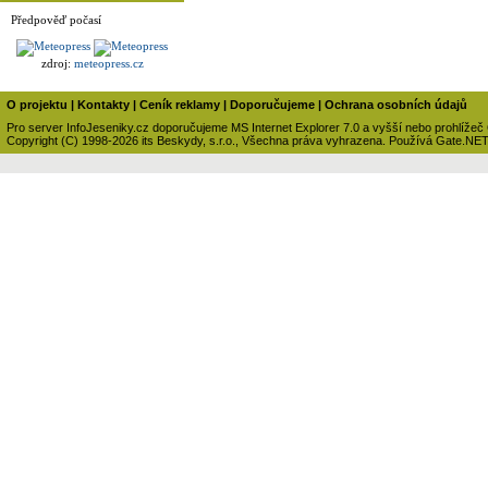
Předpověď počasí
zdroj:
meteopress.cz
O projektu
|
Kontakty
|
Ceník reklamy
|
Doporučujeme
|
Ochrana osobních údajů
Pro server InfoJeseniky.cz doporučujeme MS Internet Explorer 7.0 a vyšší nebo prohlížeč
Copyright (C) 1998-2026 its Beskydy, s.r.o., Všechna práva vyhrazena. Používá Gate.NE