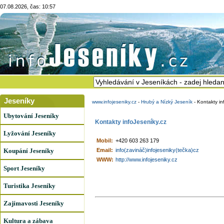
07.08.2026, čas: 10:57
Jeseníky
www.infojeseniky.cz
-
Hrubý a Nízký Jeseník
-
Kontakty in
Ubytování Jeseníky
Kontakty infoJeseníky.cz
Lyžování Jeseníky
Mobil:
+420 603 263 179
Koupání Jeseníky
Email:
info(zavináč)infojeseniky(tečka)cz
WWW:
http://www.infojeseniky.cz
Sport Jeseníky
Turistika Jeseníky
Zajímavosti Jeseníky
Kultura a zábava