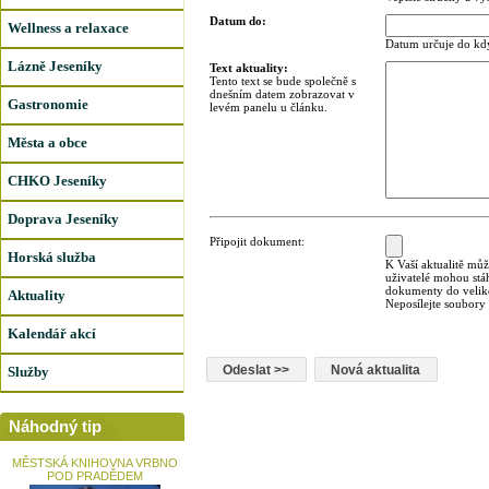
Datum do:
Wellness a relaxace
Datum určuje do kdy
Lázně Jeseníky
Text aktuality:
Tento text se bude společně s
dnešním datem zobrazovat v
Gastronomie
levém panelu u článku.
Města a obce
CHKO Jeseníky
Doprava Jeseníky
Připojit dokument:
Horská služba
K Vaší aktualitě můž
uživatelé mohou stá
dokumenty do veliko
Aktuality
Neposílejte soubory
Kalendář akcí
Služby
Náhodný tip
MĚSTSKÁ KNIHOVNA VRBNO
POD PRADĚDEM