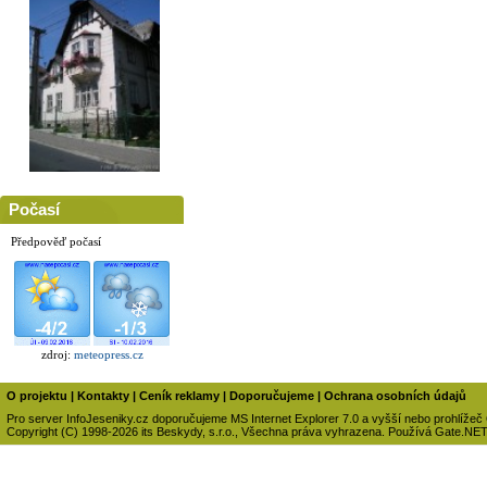
Počasí
Předpověď počasí
zdroj:
meteopress.cz
O projektu
|
Kontakty
|
Ceník reklamy
|
Doporučujeme
|
Ochrana osobních údajů
Pro server InfoJeseniky.cz doporučujeme MS Internet Explorer 7.0 a vyšší nebo prohlížeč
Copyright (C) 1998-2026 its Beskydy, s.r.o., Všechna práva vyhrazena. Používá Gate.NE