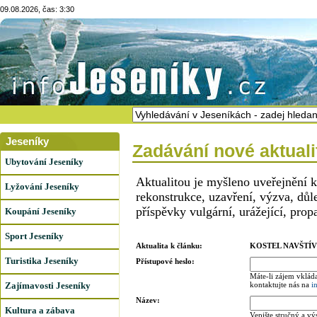
09.08.2026, čas: 3:30
Jeseníky
Zadávání nové aktuali
Ubytování Jeseníky
Aktualitou je myšleno uveřejnění 
Lyžování Jeseníky
rekonstrukce, uzavření, výzva, dů
příspěvky vulgární, urážející, prop
Koupání Jeseníky
Sport Jeseníky
Aktualita k článku:
KOSTEL NAVŠTÍ
Turistika Jeseníky
Přístupové heslo:
Máte-li zájem vkláda
Zajímavosti Jeseníky
kontaktujte nás na
i
Název:
Kultura a zábava
Vepište stručný a vý