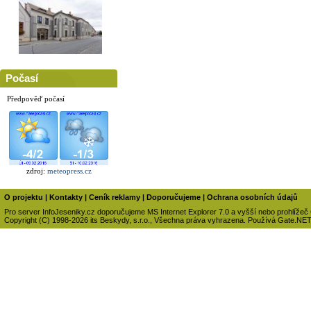
Počasí
Předpověď počasí
zdroj:
meteopress.cz
O projektu
|
Kontakty
|
Ceník reklamy
|
Doporučujeme
|
Ochrana osobních údajů
Pro server InfoJeseniky.cz doporučujeme MS Internet Explorer 7.0 a vyšší nebo prohlížeč
Copyright (C) 1998-2026 its Beskydy, s.r.o., Všechna práva vyhrazena. Používá Gate.NE