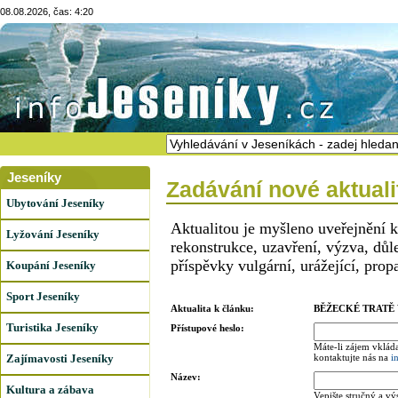
08.08.2026, čas: 4:20
Jeseníky
Zadávání nové aktuali
Ubytování Jeseníky
Aktualitou je myšleno uveřejnění 
Lyžování Jeseníky
rekonstrukce, uzavření, výzva, dů
příspěvky vulgární, urážející, prop
Koupání Jeseníky
Sport Jeseníky
Aktualita k článku:
BĚŽECKÉ TRATĚ
Turistika Jeseníky
Přístupové heslo:
Máte-li zájem vkláda
Zajímavosti Jeseníky
kontaktujte nás na
i
Název:
Kultura a zábava
Vepište stručný a vý