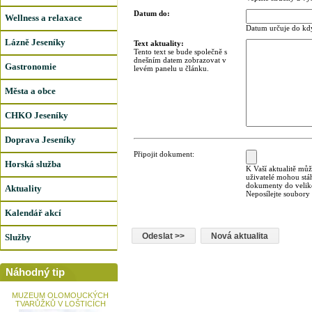
Datum do:
Wellness a relaxace
Datum určuje do kdy
Lázně Jeseníky
Text aktuality:
Tento text se bude společně s
dnešním datem zobrazovat v
Gastronomie
levém panelu u článku.
Města a obce
CHKO Jeseníky
Doprava Jeseníky
Připojit dokument:
Horská služba
K Vaší aktualitě můž
uživatelé mohou stá
dokumenty do veliko
Aktuality
Neposílejte soubory
Kalendář akcí
Služby
Náhodný tip
MUZEUM OLOMOUCKÝCH
TVARŮŽKŮ V LOŠTICÍCH