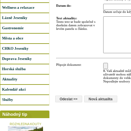
Datum do:
Wellness a relaxace
Datum určuje do kdy
Lázně Jeseníky
Text aktuality:
Tento text se bude společně s
dnešním datem zobrazovat v
Gastronomie
levém panelu u článku.
Města a obce
CHKO Jeseníky
Doprava Jeseníky
Připojit dokument:
Horská služba
K Vaší aktualitě můž
uživatelé mohou stá
dokumenty do veliko
Aktuality
Neposílejte soubory
Kalendář akcí
Služby
Náhodný tip
ROZHLEDNA KOUTY