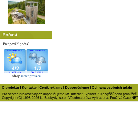
Počasí
Předpověď počasí
zdroj:
meteopress.cz
O projektu
|
Kontakty
|
Ceník reklamy
|
Doporučujeme
|
Ochrana osobních údajů
Pro server InfoJeseniky.cz doporučujeme MS Internet Explorer 7.0 a vyšší nebo prohlížeč
Copyright (C) 1998-2026 its Beskydy, s.r.o., Všechna práva vyhrazena. Používá Gate.NE