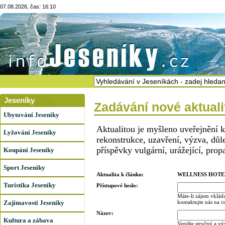
07.08.2026, čas: 16:10
Jeseníky
Zadávání nové aktuali
Ubytování Jeseníky
Aktualitou je myšleno uveřejnění 
Lyžování Jeseníky
rekonstrukce, uzavření, výzva, dů
příspěvky vulgární, urážející, prop
Koupání Jeseníky
Sport Jeseníky
Aktualita k článku:
WELLNESS HOTE
Turistika Jeseníky
Přístupové heslo:
Máte-li zájem vkláda
Zajímavosti Jeseníky
kontaktujte nás na
i
Název:
Kultura a zábava
Vepište stručný a vý