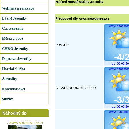
Hlášení Horské služby Jeseníky
Wellness a relaxace
Lázně Jeseníky
Předpověď dle www.meteopress.cz
Gastronomie
Města a obce
PRADĚD
CHKO Jeseníky
Doprava Jeseníky
Horská služba
Aktuality
ČERVENOHORSKÉ SEDLO
Kalendář akcí
Služby
Náhodný tip
ZÁMEK BRUNTÁL (NKP)