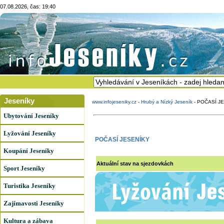
07.08.2026, čas: 19:40
Jeseníky
www.infojeseniky.cz
-
Hrubý a Nízký Jeseník
-
POČASÍ J
Ubytování Jeseníky
Lyžování Jeseníky
POČASÍ JESENÍKY
Koupání Jeseníky
Aktuální stav na sjezdovkách
Sport Jeseníky
Turistika Jeseníky
Zajímavosti Jeseníky
Kultura a zábava