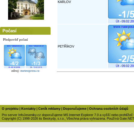
KARLOV
Počasí
Předpověď počasí
PETŘÍKOV
zdroj:
meteopress.cz
O projektu
|
Kontakty
|
Ceník reklamy
|
Doporučujeme
|
Ochrana osobních údajů
Pro server InfoJeseniky.cz doporučujeme MS Internet Explorer 7.0 a vyšší nebo prohlížeč
Copyright (C) 1998-2026 its Beskydy, s.r.o., Všechna práva vyhrazena. Používá Gate.NE