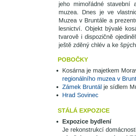
jeho mimořádné stavební 
muzea. Dnes je ve vlastni
Muzea v Bruntále a prezen
lesnictví. Objekt bývalé kos
tvarově i dispozičně ojedin
ještě zděný chlév a ke špých
POBOČKY
Kosárna je majetkem Morav
regionálního muzea v Brunt
Zámek Bruntál
je sídlem Mu
Hrad Sovinec
STÁLÁ EXPOZICE
Expozice bydlení
Je rekonstrukcí domácnosti