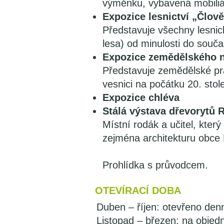
výměnku, vybavená mobiliář
Expozice lesnictví „Člově
Představuje všechny lesnick
lesa) od minulosti do souča
Expozice zemědělského n
Představuje zemědělské pra
vesnici na počátku 20. stole
Expozice chléva
Stálá výstava dřevorytů
Místní rodák a učitel, který
zejména architekturu obce K
Prohlídka s průvodcem.
OTEVÍRACÍ DOBA
Duben – říjen: otevřeno den
Listopad – březen: na objed