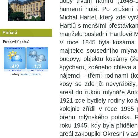
doby trvání hamrů (1645-1
hamerní hutě. Po zrušení ž
Michal Hartel, který zde vy
Hartlů s menšími přestávkam
Počasí
manželu poslední Hartlové M
V roce 1845 byla kosárna 
Předpověď počasí
majitelce sousedního mlýna
budovy, objektu kosárny (že
špýcharu, zděného chléva a 
zdroj:
meteopress.cz
nájemci - třemi rodinami (
kosy se zde již nevyráběly,
areál do rukou mlynáře Anto
1921 zde bydlely rodiny kolá
kolejnic zřídil v roce 193
břehu mlýnského potoka. R
roku 1945, kdy byla přiděle
areál zakoupilo Okresní vla