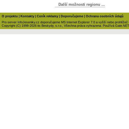
Další možnosti regionu ...
O projektu
|
Kontakty
|
Ceník reklamy
|
Doporučujeme
|
Ochrana osobních údajů
Pro server InfoJeseniky.cz doporučujeme MS Internet Explorer 7.0 a vyšší nebo prohlížeč
Copyright (C) 1998-2026 its Beskydy, s.r.o., Všechna práva vyhrazena. Používá Gate.NE