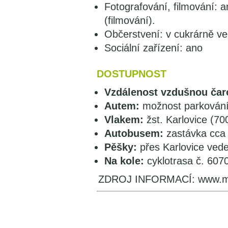
Fotografování, filmování: a
(filmování).
Občerstvení: v cukrárně ve
Sociální zařízení: ano
DOSTUPNOST
Vzdálenost vzdušnou čar
Autem:
možnost parkování 
Vlakem:
žst. Karlovice (70
Autobusem:
zastávka cca
Pěšky:
přes Karlovice vede
Na kole:
cyklotrasa č. 607
ZDROJ INFORMACÍ: www.m