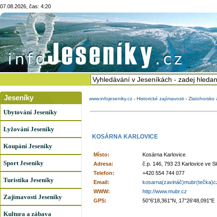
07.08.2026, čas: 4:20
Jeseníky
www.infojeseniky.cz
-
Historické zajímavosti
-
Zlatohorsko
Ubytování Jeseníky
Lyžování Jeseníky
KOSÁRNA KARLOVICE
Koupání Jeseníky
Místo:
Kosárna Karlovice
Sport Jeseníky
Adresa:
č.p. 146, 793 23 Karlovice ve S
Telefon:
+420 554 744 077
Turistika Jeseníky
Email:
kosarna(zavináč)mubr(tečka)c
WWW:
http://www.mubr.cz
Zajímavosti Jeseníky
GPS:
50°6'18,361"N, 17°26'48,091"E
Kultura a zábava