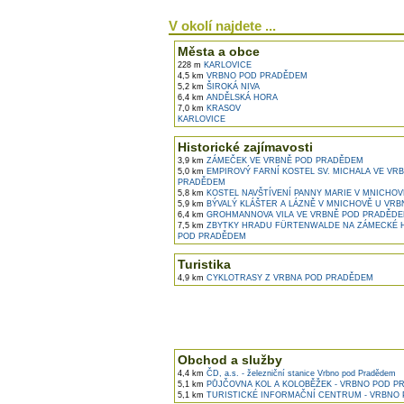
V okolí najdete ...
Města a obce
228 m
KARLOVICE
4,5 km
VRBNO POD PRADĚDEM
5,2 km
ŠIROKÁ NIVA
6,4 km
ANDĚLSKÁ HORA
7,0 km
KRASOV
KARLOVICE
Historické zajímavosti
3,9 km
ZÁMEČEK VE VRBNĚ POD PRADĚDEM
5,0 km
EMPIROVÝ FARNÍ KOSTEL SV. MICHALA VE VR
PRADĚDEM
5,8 km
KOSTEL NAVŠTÍVENÍ PANNY MARIE V MNICHOV
5,9 km
BÝVALÝ KLÁŠTER A LÁZNĚ V MNICHOVĚ U VRBNA
6,4 km
GROHMANNOVA VILA VE VRBNĚ POD PRADĚD
7,5 km
ZBYTKY HRADU FÜRTENWALDE NA ZÁMECKÉ 
POD PRADĚDEM
Turistika
4,9 km
CYKLOTRASY Z VRBNA POD PRADĚDEM
Obchod a služby
4,4 km
ČD, a.s. - železniční stanice Vrbno pod Pradědem
5,1 km
PŮJČOVNA KOL A KOLOBĚŽEK - VRBNO POD 
5,1 km
TURISTICKÉ INFORMAČNÍ CENTRUM - VRBNO