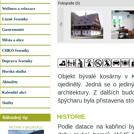
Fotografie (5)
Wellness a relaxace
Lázně Jeseníky
Gastronomie
Města a obce
CHKO Jeseníky
Doprava Jeseníky
Horská služba
Objekt bývalé kosárny v Ka
Aktuality
ojedinělý. Jedná se o jedin
architektury. Z dalších bu
Kalendář akcí
špýcharu byla přistavena sto
Služby
HISTORIE
Náhodný tip
Podle datace na kabřinci b
PETRIN V BRUNTÁLE