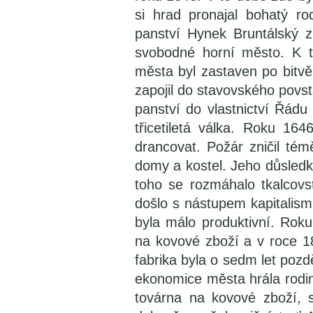
si hrad pronajal bohatý r
panství Hynek Bruntálský z
svobodné horní město. K t
města byl zastaven po bitvě
zapojil do stavovského povst
panství do vlastnictví Řád
třicetiletá válka. Roku 16
drancovat. Požár zničil tém
domy a kostel. Jeho důsledky
toho se rozmáhalo tkalcov
došlo s nástupem kapitalism
byla málo produktivní. Rok
na kovové zboží a v roce 18
fabrika byla o sedm let pozdě
ekonomice města hrála rodina
továrna na kovové zboží, 