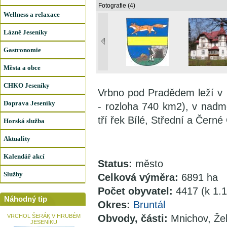
Fotografie (4)
Wellness a relaxace
Lázně Jeseníky
Gastronomie
Města a obce
CHKO Jeseníky
Vrbno pod Pradědem leží v 
Doprava Jeseníky
- rozloha 740 km2), v nad
tří řek Bílé, Střední a Černé
Horská služba
Aktuality
Kalendář akcí
Status:
město
Služby
Celková výměra:
6891 ha
Počet obyvatel:
4417 (k 1.
Náhodný tip
Okres:
Bruntál
VRCHOL ŠERÁK V HRUBÉM
Obvody, části:
Mnichov, Žel
JESENÍKU