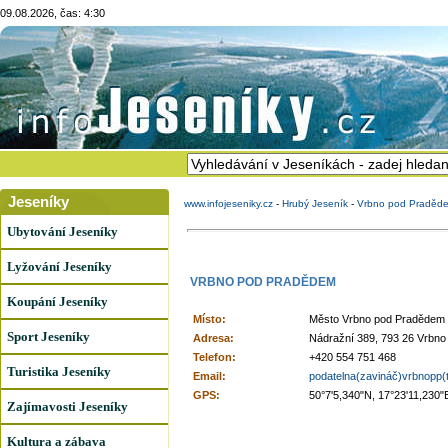
09.08.2026, čas: 4:30
Jeseníky
www.infojeseniky.cz
-
Hrubý Jeseník
-
Vrbno pod Praděd
Ubytování Jeseníky
Lyžování Jeseníky
VRBNO POD PRADĚDEM
Koupání Jeseníky
Místo:
Město Vrbno pod Pradědem
Sport Jeseníky
Adresa:
Nádražní 389, 793 26 Vrbn
Telefon:
+420 554 751 468
Turistika Jeseníky
Email:
podatelna(zavináč)vrbnopp(
GPS:
50°7'5,340"N, 17°23'11,230"
Zajímavosti Jeseníky
Kultura a zábava