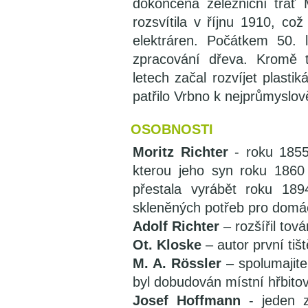
dokončena železniční trať 
rozsvítila v říjnu 1910, co
elektráren. Počátkem 50.
zpracování dřeva. Kromě t
letech začal rozvíjet plasti
patřilo Vrbno k nejprůmyslo
OSOBNOSTI
Moritz Richter
- roku 1855 
kterou jeho syn roku 1860 
přestala vyrábět roku 18
skleněných potřeb pro domá
Adolf Richter
– rozšířil tov
Ot. Kloske
– autor první tiš
M. A. Rössler
– spolumajitel
byl dobudován místní hřbitov
Josef Hoffmann
- jeden z