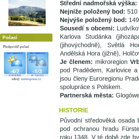
Střední nadmořská výška:
Nejníže položený bod:
510
Nejvýše položený bod:
149
Sousedí s obcemi:
Ludvíkov
Karlova Studánka (jihozáp
Počasí
(jihovýchodně), Světlá Ho
Předpověď počasí
Andělská Hora (jižně), Holč
Je členem:
mikroregion
Vrb
pod Pradědem, Karlovice a
jsou členy Euroregionu Pradě
zdroj:
meteopress.cz
spolupráce s Polskem.
Partnerská města:
Glogówe
HISTORIE
Původní středověká osada 
pod ochranou hradu Fürst
roku 1348. V té době zde byl