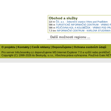
Obchod a služby
114 m
ČD, a.s. - železniční stanice Vrbno pod Pradědem
586 m
TURISTICKÉ INFORMAČNÍ CENTRUM - VRBNO 
586 m
PŮJČOVNA KOL A KOLOBĚŽEK - VRBNO POD P
7,5 km
INFORMAČNÍ CENTRUM - KARLOVA STUDÁNKA
Další možnosti regionu ...
O projektu
|
Kontakty
|
Ceník reklamy
|
Doporučujeme
|
Ochrana osobních údajů
Pro server InfoJeseniky.cz doporučujeme MS Internet Explorer 7.0 a vyšší nebo prohlížeč
Copyright (C) 1998-2026 its Beskydy, s.r.o., Všechna práva vyhrazena. Používá Gate.NE