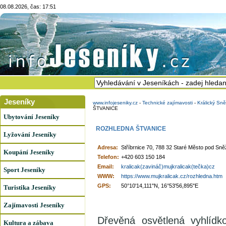
08.08.2026, čas: 17:51
Jeseníky
www.infojeseniky.cz
-
Technické zajímavosti
-
Králický Sn
ŠTVANICE
Ubytování Jeseníky
ROZHLEDNA ŠTVANICE
Lyžování Jeseníky
Adresa:
Stříbrnice 70, 788 32 Staré Město pod Sn
Koupání Jeseníky
Telefon:
+420 603 150 184
Email:
kralicak(zavináč)mujkralicak(tečka)cz
Sport Jeseníky
WWW:
https://www.mujkralicak.cz/rozhledna.htm
GPS:
50°10'14,111"N, 16°53'56,895"E
Turistika Jeseníky
Zajímavosti Jeseníky
Dřevěná osvětlená vyhlídk
Kultura a zábava