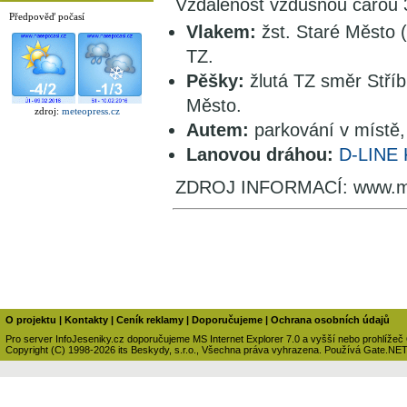
Vzdálenost vzdušnou čarou 
Předpověď počasí
Vlakem:
žst. Staré Město (
TZ.
Pěšky:
žlutá TZ směr Stříb
Město.
zdroj:
meteopress.cz
Autem:
parkování v místě,
Lanovou dráhou:
D-LINE K
ZDROJ INFORMACÍ: www.muj
O projektu
|
Kontakty
|
Ceník reklamy
|
Doporučujeme
|
Ochrana osobních údajů
Pro server InfoJeseniky.cz doporučujeme MS Internet Explorer 7.0 a vyšší nebo prohlížeč
Copyright (C) 1998-2026 its Beskydy, s.r.o., Všechna práva vyhrazena. Používá Gate.NE