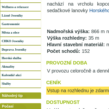
nachází na vrcholu kopce
Wellness a relaxace
sedačkové lanovky
Horského
Lázně Jeseníky
Gastronomie
Nadmořská výška:
866 m n
Města a obce
Výška rozhledny:
35 m
CHKO Jeseníky
Hlavní stavební materiál:
m
Doprava Jeseníky
Počet schodů:
152
Horská služba
PROVOZNÍ DOBA
Aktuality
V provozu celoročně a denn
Kalendář akcí
CENÍK
Služby
Vstup na rozhlednu je zdarm
Náhodný tip
DOSTUPNOST
Počasí