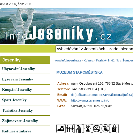
06.08.2026, čas: 7:05
Jeseníky
www.infojeseniky.cz
-
Kultura
-
Králický Sněžník a Šumpe
Ubytování Jeseníky
MUZEUM STAROMĚSTSKA
Lyžování Jeseníky
Adresa:
nám. Osvobození 166, 788 32 Staré Měst
Koupání Jeseníky
Telefon:
+420 583 239 134 (TIC)
Email:
tic(tečka)staremesto(zavináč)tiscali(tečka
Sport Jeseníky
WWW:
http://www.staremesto.info
GPS:
50°9'48,022"N, 16°57'3,934"E
Turistika Jeseníky
Zajímavosti Jeseníky
Kultura a zábava