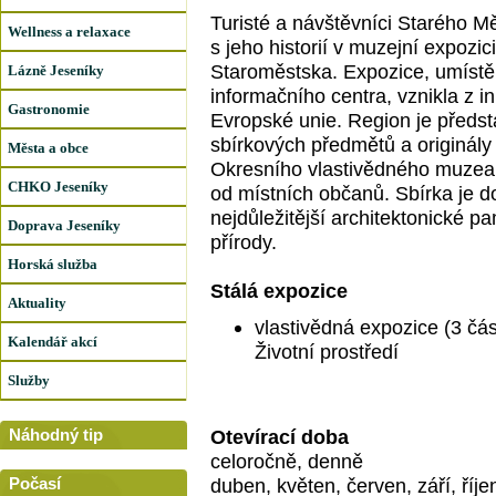
Turisté a návštěvníci Starého 
Wellness a relaxace
s jeho historií v muzejní expozici
Staroměstska. Expozice, umístěn
Lázně Jeseníky
informačního centra, vznikla z in
Gastronomie
Evropské unie. Region je předst
sbírkových předmětů a originály 
Města a obce
Okresního vlastivědného muzea
CHKO Jeseníky
od místních občanů. Sbírka je d
nejdůležitější architektonické p
Doprava Jeseníky
přírody.
Horská služba
Stálá expozice
Aktuality
vlastivědná expozice (3 část
Kalendář akcí
Životní prostředí
Služby
Náhodný tip
Otevírací doba
celoročně, denně
Počasí
duben, květen, červen, září, říj