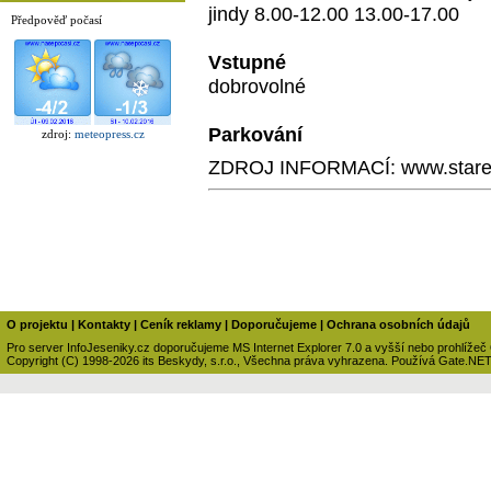
jindy 8.00-12.00 13.00-17.00
Předpověď počasí
Vstupné
dobrovolné
Parkování
zdroj:
meteopress.cz
ZDROJ INFORMACÍ: www.starem
O projektu
|
Kontakty
|
Ceník reklamy
|
Doporučujeme
|
Ochrana osobních údajů
Pro server InfoJeseniky.cz doporučujeme MS Internet Explorer 7.0 a vyšší nebo prohlížeč
Copyright (C) 1998-2026 its Beskydy, s.r.o., Všechna práva vyhrazena. Používá Gate.NE