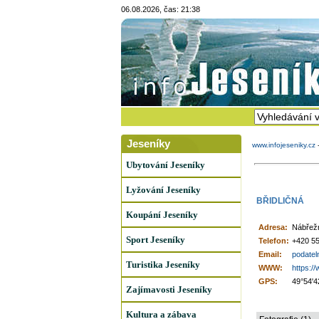
06.08.2026, čas: 21:38
Jeseníky
www.infojeseniky.cz
Ubytování Jeseníky
Lyžování Jeseníky
BŘIDLIČNÁ
Koupání Jeseníky
Adresa:
Nábřežn
Sport Jeseníky
Telefon:
+420 55
Email:
podatel
Turistika Jeseníky
WWW:
https:/
GPS:
49°54'4
Zajímavosti Jeseníky
Kultura a zábava