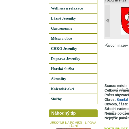
Fotografie (1)
Wellness a relaxace
Lázně Jeseníky
Gastronomie
Města a obce
Původní název m
CHKO Jeseníky
Doprava Jeseníky
Horská služba
Aktuality
Status:
město
Kalendář akcí
Celková výmě
Počet obyvate
Služby
Okres:
Bruntál
Obvody, části:
Střední nadmo
Náhodný tip
Nejníže polože
Nejvýše polož
JESKYNĚ NA POMEZÍ - LIPOVÁ-
LÁZNĚ