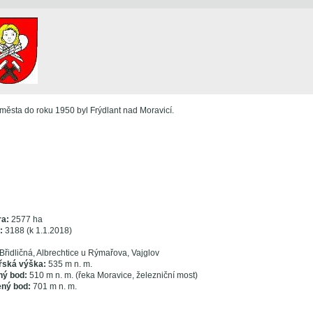
ěsta do roku 1950 byl Frýdlant nad Moravicí.
ra:
2577 ha
l:
3188 (k 1.1.2018)
Břidličná, Albrechtice u Rýmařova, Vajglov
řská výška:
535 m n. m.
ný bod:
510 m n. m. (řeka Moravice, železniční most)
ený bod:
701 m n. m.