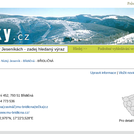
Prův
Hledej >>
Podrobné vyhledávání ve 
-
Nízký Jeseník
-
Břidličná
-
BŘIDLIČNÁ
Upravit informace
|
Vložit nov
í 452, 793 51 Břidličná
4 773 536
na(zavináč)mu-bridlicna(tečka)cz
/www.mu-bridlicna.cz/
2,975"N, 17°22'3,528"E
Pro detail