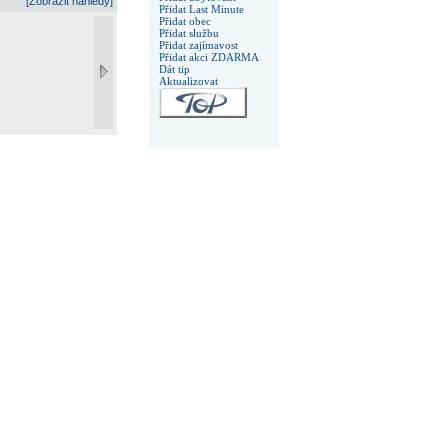
[Zobrazit náhledy]
Přidat Last Minute
Přidat obec
Přidat službu
Přidat zajímavost
Přidat akci ZDARMA
Dát tip
Aktualizovat