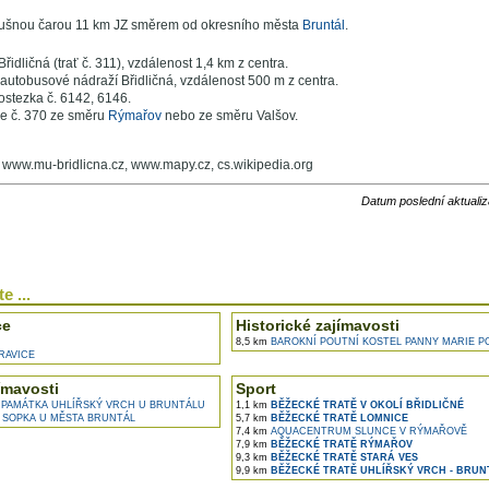
ušnou čarou 11 km JZ směrem od okresního města
Bruntál
.
Břidličná (trať č. 311), vzdálenost 1,4 km z centra.
autobusové nádraží Břidličná, vzdálenost 500 m z centra.
ostezka č. 6142, 6146.
ce č. 370 ze směru
Rýmařov
nebo ze směru Valšov.
: www.mu-bridlicna.cz, www.mapy.cz, cs.wikipedia.org
Datum poslední aktualiz
e ...
ce
Historické zajímavosti
8,5 km
BAROKNÍ POUTNÍ KOSTEL PANNY MARIE 
RAVICE
ímavosti
Sport
 PAMÁTKA UHLÍŘSKÝ VRCH U BRUNTÁLU
1,1 km
BĚŽECKÉ TRATĚ V OKOLÍ BŘIDLIČNÉ
 SOPKA U MĚSTA BRUNTÁL
5,7 km
BĚŽECKÉ TRATĚ LOMNICE
7,4 km
AQUACENTRUM SLUNCE V RÝMAŘOVĚ
7,9 km
BĚŽECKÉ TRATĚ RÝMAŘOV
9,3 km
BĚŽECKÉ TRATĚ STARÁ VES
9,9 km
BĚŽECKÉ TRATĚ UHLÍŘSKÝ VRCH - BRUN