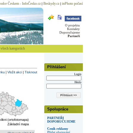
odce Českem - InfoČesko.cz
Beskydy.cz
inPhoto počasí
|
|
O projektu
Kontakty
Doporučujeme
Partneři
všech kategoriích
Přihlášení
inku
|
Vložit akci
|
Tisknout
Login
Heslo
Spolupráce
PARTNEŘI
 klikni (ortofotomapa)
DOPORUČUJEME
Základní mapa
Ceník reklamy
Přidat ubytování