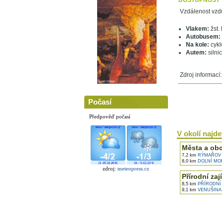
DOSTUPNOST
Vzdálenost vzd
Vlakem:
žst. 
Autobusem:
Na kole:
cykl
Autem:
silni
Zdroj informací
Počasí
Předpověď počasí
V okolí najdet
Města a ob
7,2 km
RÝMAŘOV
8,0 km
DOLNÍ MO
zdroj:
meteopress.cz
Přírodní zaj
8,5 km
PŘÍRODNÍ
9,1 km
VENUŠINA