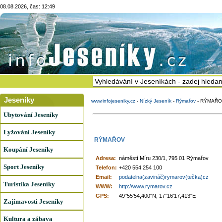
08.08.2026, čas: 12:49
Jeseníky
www.infojeseniky.cz
-
Nízký Jeseník
-
Rýmařov
-
RÝMAŘO
Ubytování Jeseníky
Lyžování Jeseníky
RÝMAŘOV
Koupání Jeseníky
Adresa:
náměstí Míru 230/1, 795 01 Rýmařov
Sport Jeseníky
Telefon:
+420 554 254 100
Email:
podatelna(zavináč)rymarov(tečka)cz
Turistika Jeseníky
WWW:
http://www.rymarov.cz
GPS:
49°55'54,400"N, 17°16'17,413"E
Zajímavosti Jeseníky
Kultura a zábava