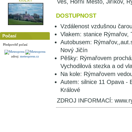
Ves, Horní Město, Jiříkov, Rý
KRÁLÍKY
DOSTUPNOST
Vzdálenost vzdušnou čaro
Vlakem: stanice Rýmařov, T
Počasí
Autobusem: Rýmařov,,aut.s
Předpověď počasí
Nový Jičín
zdroj:
meteopress.cz
Pěšky: Rýmařovem procház
Vychodilová stezka a od vl
Na kole: Rýmařovem vedou 
Autem: silnice 11 Opava - 
Králové
ZDROJ INFORMACÍ: www.ry