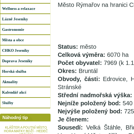
Město Rýmařov na hranici 
Wellness a relaxace
Lázně Jeseníky
Gastronomie
Města a obce
Status:
město
CHKO Jeseníky
Celková výměra:
6070 ha
Doprava Jeseníky
Počet obyvatel:
7969 (k 1.
Okres:
Bruntál
Horská služba
Obvody, části:
Edrovice, 
Aktuality
Stránské
Kalendář akcí
Střední nadmořská výška:
Nejníže položený bod:
540
Služby
Nejvýše položený bod:
725
Náhodný tip
Je členem:
Sousedí:
Velká Štáhle, Bři
KLÁŠTER A POUTNÍ MÍSTO
HORA MATKY BOŽÍ - HEDEČ