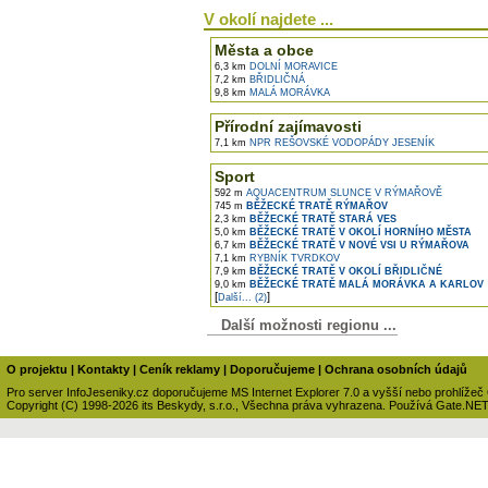
V okolí najdete ...
Města a obce
6,3 km
DOLNÍ MORAVICE
7,2 km
BŘIDLIČNÁ
9,8 km
MALÁ MORÁVKA
Přírodní zajímavosti
7,1 km
NPR REŠOVSKÉ VODOPÁDY JESENÍK
Sport
592 m
AQUACENTRUM SLUNCE V RÝMAŘOVĚ
745 m
BĚŽECKÉ TRATĚ RÝMAŘOV
2,3 km
BĚŽECKÉ TRATĚ STARÁ VES
5,0 km
BĚŽECKÉ TRATĚ V OKOLÍ HORNÍHO MĚSTA
6,7 km
BĚŽECKÉ TRATĚ V NOVÉ VSI U RÝMAŘOVA
7,1 km
RYBNÍK TVRDKOV
7,9 km
BĚŽECKÉ TRATĚ V OKOLÍ BŘIDLIČNÉ
9,0 km
BĚŽECKÉ TRATĚ MALÁ MORÁVKA A KARLOV
[
]
Další... (2)
Další možnosti regionu ...
O projektu
|
Kontakty
|
Ceník reklamy
|
Doporučujeme
|
Ochrana osobních údajů
Pro server InfoJeseniky.cz doporučujeme MS Internet Explorer 7.0 a vyšší nebo prohlížeč
Copyright (C) 1998-2026 its Beskydy, s.r.o., Všechna práva vyhrazena. Používá Gate.NE