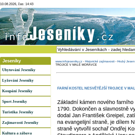
10.08.2026, čas: 14:43
Jeseníky
www.infojeseniky.cz
-
Historické zajímavosti
-
Hrubý Jesen
TROJICE V MALÉ MORÁVCE
Ubytování Jeseníky
Lyžování Jeseníky
FARNÍ KOSTEL NESVĚTĚJŠÍ TROJICE V M
Koupání Jeseníky
Základní kámen nového farního k
Sport Jeseníky
1790. Dokončen a slavnostně vys
Turistika Jeseníky
dodal Jan František Greipel, z
na evangelijní straně, je dílem 
Zajímavosti Jeseníky
straně vytvořil sochař Ondřej K
Kultura a zábava