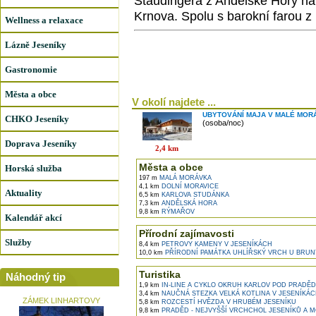
Staudingera z Andělské Hory nah
Krnova. Spolu s barokní farou z 
Wellness a relaxace
Lázně Jeseníky
Gastronomie
Města a obce
V okolí najdete ...
UBYTOVÁNÍ MAJA V MALÉ MOR
CHKO Jeseníky
(osoba/noc)
Doprava Jeseníky
2,4 km
Města a obce
Horská služba
197 m
MALÁ MORÁVKA
4,1 km
DOLNÍ MORAVICE
Aktuality
6,5 km
KARLOVA STUDÁNKA
7,3 km
ANDĚLSKÁ HORA
9,8 km
RÝMAŘOV
Kalendář akcí
Přírodní zajímavosti
Služby
8,4 km
PETROVY KAMENY V JESENÍKÁCH
10,0 km
PŘÍRODNÍ PAMÁTKA UHLÍŘSKÝ VRCH U BRUN
Turistika
Náhodný tip
1,9 km
IN-LINE A CYKLO OKRUH KARLOV POD PRADĚ
3,4 km
NAUČNÁ STEZKA VELKÁ KOTLINA V JESENÍKÁ
ZÁMEK LINHARTOVY
5,8 km
ROZCESTÍ HVĚZDA V HRUBÉM JESENÍKU
9,8 km
PRADĚD - NEJVYŠŠÍ VRCHCHOL JESENÍKŮ A 