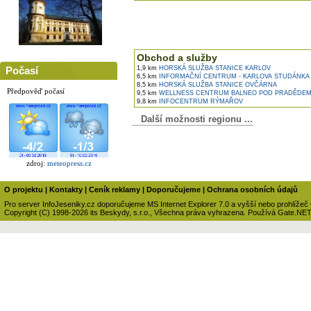
Obchod a služby
Počasí
1,9 km
HORSKÁ SLUŽBA STANICE KARLOV
6,5 km
INFORMAČNÍ CENTRUM - KARLOVA STUDÁNKA
8,5 km
HORSKÁ SLUŽBA STANICE OVČÁRNA
Předpověď počasí
9,5 km
WELLNESS CENTRUM BALNEO POD PRADĚDE
9,8 km
INFOCENTRUM RÝMAŘOV
Další možnosti regionu ...
zdroj:
meteopress.cz
O projektu
|
Kontakty
|
Ceník reklamy
|
Doporučujeme
|
Ochrana osobních údajů
Pro server InfoJeseniky.cz doporučujeme MS Internet Explorer 7.0 a vyšší nebo prohlížeč
Copyright (C) 1998-2026 its Beskydy, s.r.o., Všechna práva vyhrazena. Používá Gate.NE