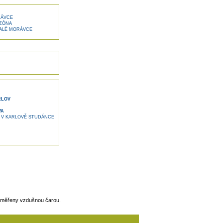
RÁVCE
 ZÓNA
MALÉ MORÁVCE
RLOV
VA
Ě V KARLOVĚ STUDÁNCE
 měřeny vzdušnou čarou.