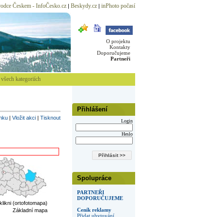
odce Českem - InfoČesko.cz
Beskydy.cz
inPhoto počasí
|
|
O projektu
Kontakty
Doporučujeme
Partneři
všech kategoriích
Přihlášení
inku
|
Vložit akci
|
Tisknout
Login
Heslo
Spolupráce
PARTNEŘI
DOPORUČUJEME
 klikni (ortofotomapa)
Ceník reklamy
Základní mapa
Přidat ubytování