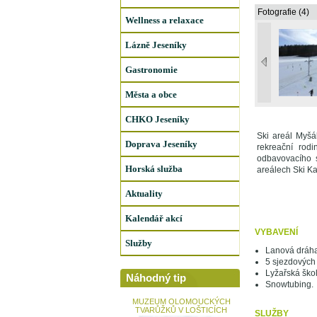
Fotografie (4)
Wellness a relaxace
Lázně Jeseníky
Gastronomie
Města a obce
CHKO Jeseníky
Ski areál Myšá
Doprava Jeseníky
rekreační rod
odbavovacího
Horská služba
areálech Ski Ka
Aktuality
Kalendář akcí
VYBAVENÍ
Služby
Lanová dráha
5 sjezdových 
Lyžařská škol
Náhodný tip
Snowtubing.
MUZEUM OLOMOUCKÝCH
TVARŮŽKŮ V LOŠTICÍCH
SLUŽBY