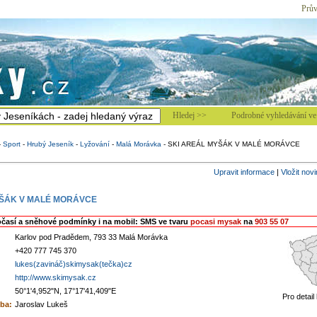
Prův
Hledej >>
Podrobné vyhledávání ve 
-
Sport
-
Hrubý Jeseník
-
Lyžování
-
Malá Morávka
-
SKI AREÁL MYŠÁK V MALÉ MORÁVCE
Upravit informace
|
Vložit nov
YŠÁK V MALÉ MORÁVCE
očasí a sněhové podmínky i na mobil: SMS ve tvaru
pocasi mysak
na
903 55 07
Karlov pod Pradědem, 793 33 Malá Morávka
+420 777 745 370
lukes(zavináč)skimysak(tečka)cz
http://www.skimysak.cz
50°1'4,952"N, 17°17'41,409"E
Pro detail
ba:
Jaroslav Lukeš