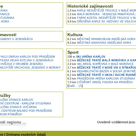
ce
Historické zajímavosti
ÁVKA
1,0 km
KAPLE NESVĚTĚJŠÍ TROJICE V MALÉ MO
RAVICE
1,5 km
MALÁ MORÁVKA - VESNICKÁ PAMÁTKOVÁ
STUDÁNKA
1,6 km
FARNÍ KOSTEL NESVĚTĚJŠÍ TROJICE V 
 HORA
9,8 km
DŘEVĚNÁ KAPLE SV. HEDVIKY VE VIDLÍCH
ímavosti
Kultura
KAMENY V JESENÍKÁCH
8,2 km
MĚSTSKÉ MINIMUSEUM ANDĚLSKÁ HORA
8,3 km
MĚSTSKÁ KNIHOVNA ANDĚLSKÁ HORA
Sport
 CYKLO OKRUH KARLOV POD PRADĚDEM
156 m
SKI ARÉNA KARLOV
EZKA VELKÁ KOTLINA V JESENÍKÁCH
1,3 km
BĚŽECKÉ TRATĚ MALÁ MORÁVKA A KA
 HVĚZDA V HRUBÉM JESENÍKU
2,0 km
SKI AREÁL KOPŘIVNÁ V MALÉ MORÁVCE
NEJVYŠŠÍ VRCHCHOL JESENÍKŮ A MORAVY
3,7 km
BĚŽECKÉ TRATĚ V NOVÉ VSI U RÝMAŘO
6,1 km
REHABILITAČNÍ BAZÉN A SOLNÁ JESKYN
6,2 km
BĚŽECKÉ TRATĚ V OKOLÍ SUCHÉ RUDNÉ
6,5 km
PRADĚDOVA ARÉNA KARLOVA STUDÁNKA
7,0 km
LYŽAŘSKÝ AREÁL FIGURA NA PRADĚDU
[
]
Další... (7)
lužby
UŽBA STANICE KARLOV
NÍ CENTRUM - KARLOVA STUDÁNKA
LUŽBA STANICE OVČÁRNA
 CENTRUM BALNEO POD PRADĚDEM
RUM RÝMAŘOV
ti regionu ...
Uvedené vzdálenosti jsou
me
|
Ochrana osobních údajů