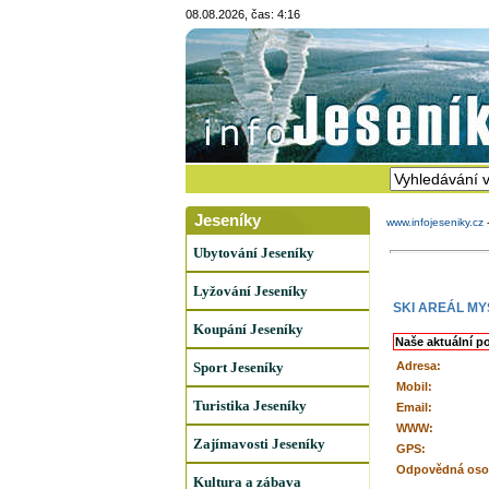
08.08.2026, čas: 4:16
Jeseníky
www.infojeseniky.cz
Ubytování Jeseníky
Lyžování Jeseníky
SKI AREÁL M
Koupání Jeseníky
Naše aktuální p
Sport Jeseníky
Adresa:
Mobil:
Turistika Jeseníky
Email:
WWW:
Zajímavosti Jeseníky
GPS:
Odpovědná oso
Kultura a zábava