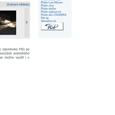
Přidat Last Minute
[Zobrazit náhledy]
Přidat obec
Přidat službu
Přidat zajímavost
Přidat akci ZDARMA
Dát tip
Aktualizovat
o (sjezdovka FIS) po
součástí jednotného
 možno využít i v