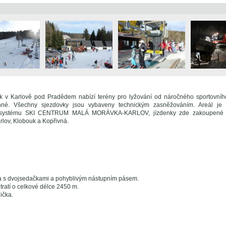
k v Karlově pod Pradědem nabízí terény pro lyžování od náročného sportovníh
inné. Všechny sjezdovky jsou vybaveny technickým zasněžováním. Areál je 
 systému SKI CENTRUM MALÁ MORÁVKA-KARLOV, jízdenky zde zakoupené je
rlov, Klobouk a Kopřivná.
 s dvojsedačkami a pohyblivým nástupním pásem.
tratí o celkové délce 2450 m.
ička.