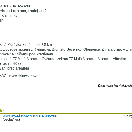
a, tel. 734 824 493.
vis, test centrum, prodej zboží.
 Kazmarky.
ar.
u.
 Malá Morávka, vzdálenost 2,5 km
utobusové spojení z Rýmařova, Bruntálu, Jeseníku, Olomouce, Zlína a Brna. V zi
prava na Ovčárnu pod Pradědem.
 a modrá TZ Malá-Morávka-Ovčárna; zelená TZ Malá Morávka-Morávka-Alfrédka
otrasa č. 6077
vání před areálem
CÍ: www.skimysak.cz
Datum poslední aktuali
e ...
Hrub
UBYTOVÁNÍ MAJA V MALÉ MORÁVCE
(osoba/noc)