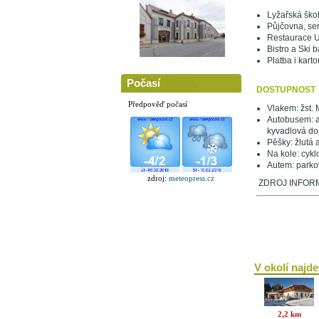
Lyžařská škol
Půjčovna, ser
Restaurace U
Bistro a Ski b
Platba i karto
Počasí
DOSTUPNOST
Předpověď počasí
Vlakem: žst.
Autobusem: a
kyvadlová do
Pěšky: žlutá
Na kole: cykl
Autem: parko
zdroj:
meteopress.cz
ZDROJ INFORMA
V okolí najdet
2,2 km