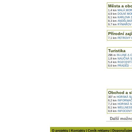
Města a ob
1,4 km
MALÁ MOR
4,9 km
DOLNÍ MO
6,1 km
KARLOVA 
8,3 km
ANDĚLSKÁ
9,7 km
RÝMAŘOV
Přírodní zaj
7,1 km
PETROVY 
Turistika
296 m
IN-LINE A
1,8 km
NAUČNÁ ST
5,4 km
ROZCESTÍ
8,6 km
PRADĚD - 
Obchod a s
307 m
HORSKÁ SL
6,2 km
INFORMAČ
7,2 km
HORSKÁ S
8,1 km
WELLNESS
9,8 km
INFOCENT
Další možnos
O projektu
|
Kontakty
|
Ceník reklamy
|
Doporučuje