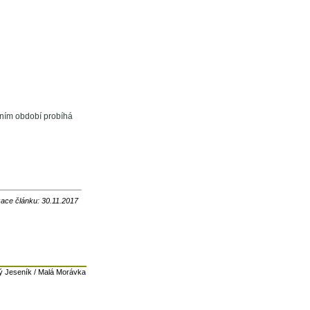
mním období probíhá
zace článku: 30.11.2017
ý Jeseník / Malá Morávka