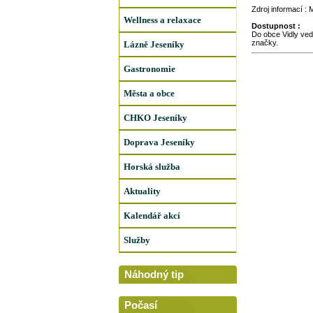
Zdroj informací :
Wellness a relaxace
Dostupnost :
Do obce Vidly ved
značky.
Lázně Jeseníky
Gastronomie
Města a obce
CHKO Jeseníky
Doprava Jeseníky
Horská služba
Aktuality
Kalendář akcí
Služby
Náhodný tip
Počasí