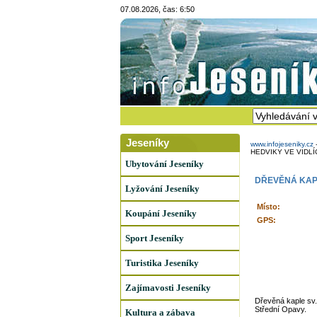
07.08.2026, čas: 6:50
Jeseníky
www.infojeseniky.cz
HEDVIKY VE VIDLÍ
Ubytování Jeseníky
DŘEVĚNÁ KAPL
Lyžování Jeseníky
Místo:
Koupání Jeseníky
GPS:
Sport Jeseníky
Turistika Jeseníky
Zajímavosti Jeseníky
Dřevěná kaple sv. 
Střední Opavy.
Kultura a zábava