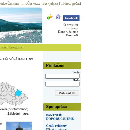
odce Českem - InfoČesko.cz
Beskydy.cz
inPhoto počasí
|
|
O projektu
Kontakty
Doporučujeme
Partneři
všech kategoriích
m
-
DŘEVĚNÁ KAPLE SV.
Přihlášení
Login
Heslo
Spolupráce
 klikni (ortofotomapa)
Základní mapa
PARTNEŘI
DOPORUČUJEME
ku
Ceník reklamy
Přidat ubytování