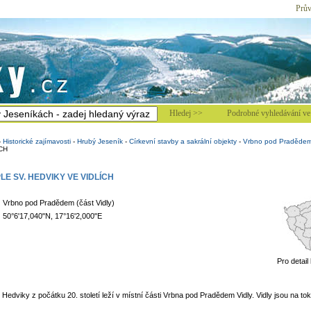
Prův
Hledej >>
Podrobné vyhledávání ve 
-
Historické zajímavosti
-
Hrubý Jeseník
-
Církevní stavby a sakrální objekty
-
Vrbno pod Praděde
CH
E SV. HEDVIKY VE VIDLÍCH
Vrbno pod Pradědem (část Vidly)
50°6'17,040"N, 17°16'2,000"E
Pro detail
Hedviky z počátku 20. století leží v místní části Vrbna pod Pradědem Vidly. Vidly jsou na to