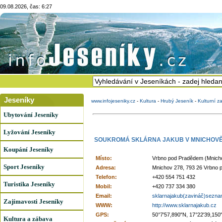
09.08.2026, čas: 6:27
Jeseníky
www.infojeseniky.cz
-
Kultura
-
Hrubý Jeseník
-
Kulturní z
Ubytování Jeseníky
Lyžování Jeseníky
SOUKROMÁ SKLÁRNA JAKUB V MNICHOV
Koupání Jeseníky
Místo:
Vrbno pod Pradědem (Mnich
Sport Jeseníky
Adresa:
Mnichov 278, 793 26 Vrbno
Telefon:
+420 554 751 432
Turistika Jeseníky
Mobil:
+420 737 334 380
Email:
sklarnajakub(zavináč)sezna
Zajímavosti Jeseníky
WWW:
http://www.sklarnajakub.cz
GPS:
50°7'57,890"N, 17°22'39,150
Kultura a zábava