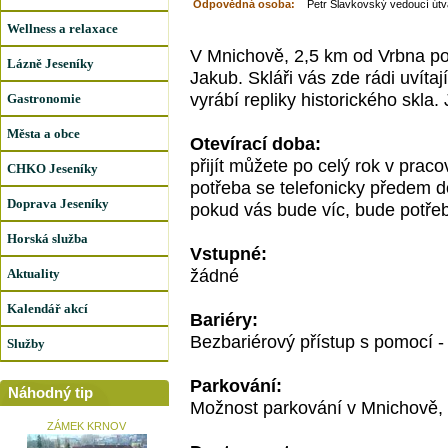
Odpovědná osoba:
Petr Slavkovský vedoucí útv
Wellness a relaxace
V Mnichově, 2,5 km od Vrbna p
Lázně Jeseníky
Jakub. Skláři vás zde rádi uvíta
vyrábí repliky historického skla
Gastronomie
Města a obce
Otevírací doba:
přijít můžete po celý rok v prac
CHKO Jeseníky
potřeba se telefonicky předem d
Doprava Jeseníky
pokud vás bude víc, bude potřeb
Horská služba
Vstupné:
žádné
Aktuality
Kalendář akcí
Bariéry:
Bezbariérový přístup s pomocí -
Služby
Parkování:
Náhodný tip
Možnost parkování v Mnichově, u
ZÁMEK KRNOV