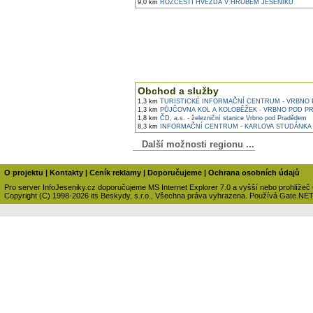
9,0 km
ROZCESTÍ HVĚZDA V HRUBÉM JESENÍKU
Obchod a služby
1,3 km
TURISTICKÉ INFORMAČNÍ CENTRUM - VRBNO
1,3 km
PŮJČOVNA KOL A KOLOBĚŽEK - VRBNO POD 
1,8 km
ČD, a.s. - železniční stanice Vrbno pod Pradědem
8,3 km
INFORMAČNÍ CENTRUM - KARLOVA STUDÁNKA
Další možnosti regionu ...
O projektu
|
Kontakty
|
Ceník reklamy
|
Doporučujeme
|
Ochrana osobních údajů
Pro server InfoJeseniky.cz doporučujeme MS Internet Explorer 7.0 a vyšší nebo prohlížeč
Copyright (C) 1998-2026 its Beskydy, s.r.o., Všechna práva vyhrazena. Používá Gate.NE