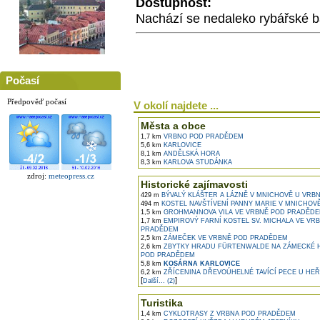
Dostupnost:
Nachází se nedaleko rybářské b
Počasí
Předpověď počasí
V okolí najdete ...
Města a obce
1,7 km
VRBNO POD PRADĚDEM
5,6 km
KARLOVICE
8,1 km
ANDĚLSKÁ HORA
8,3 km
KARLOVA STUDÁNKA
zdroj:
meteopress.cz
Historické zajímavosti
429 m
BÝVALÝ KLÁŠTER A LÁZNĚ V MNICHOVĚ U VRBNA
494 m
KOSTEL NAVŠTÍVENÍ PANNY MARIE V MNICHOV
1,5 km
GROHMANNOVA VILA VE VRBNĚ POD PRADĚD
1,7 km
EMPIROVÝ FARNÍ KOSTEL SV. MICHALA VE VR
PRADĚDEM
2,5 km
ZÁMEČEK VE VRBNĚ POD PRADĚDEM
2,6 km
ZBYTKY HRADU FÜRTENWALDE NA ZÁMECKÉ 
POD PRADĚDEM
5,8 km
KOSÁRNA KARLOVICE
6,2 km
ZŘÍCENINA DŘEVOÚHELNÉ TAVÍCÍ PECE U HE
[
]
Další... (2)
Turistika
1,4 km
CYKLOTRASY Z VRBNA POD PRADĚDEM