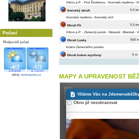
Vrbno p.P. - Pod Šindelnou - Anenská myslivna - 
5,5 k
Anenský okruh
Anenská myslivna - Anenský vrch
5,3 k
Okruh Fit
Počasí
Vrbno p.P. - Zámecký potok - Skiareál - Biketrail - 
500 
Okruh Louky
Předpověď počasí
Kolem Zámeckého potoka
0 m
Okruh kolem myslivny
zdroj:
meteopress.cz
MAPY A UPRAVENOST BĚ