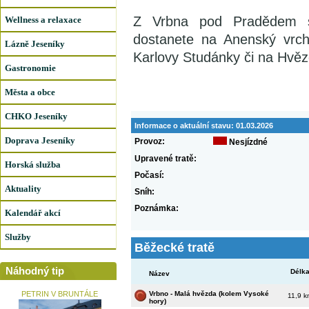
Z Vrbna pod Pradědem s
Wellness a relaxace
dostanete na Anenský vrc
Lázně Jeseníky
Karlovy Studánky či na Hvěz
Gastronomie
Města a obce
CHKO Jeseníky
Informace o aktuální stavu:
01.03.2026
Doprava Jeseníky
Provoz:
Nesjízdné
Upravené tratě:
Horská služba
Počasí:
Aktuality
Sníh:
Poznámka:
Kalendář akcí
Služby
Běžecké tratě
Náhodný tip
Délk
Název
PETRIN V BRUNTÁLE
Vrbno - Malá hvězda (kolem Vysoké
11,9 k
hory)