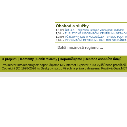
Obchod a služby
1,1 km
ČD, a.s. - železniční stanice Vrbno pod Pradědem
1,3 km
TURISTICKÉ INFORMAČNÍ CENTRUM - VRBNO
1,3 km
PŮJČOVNA KOL A KOLOBĚŽEK - VRBNO POD 
6,6 km
INFORMAČNÍ CENTRUM - KARLOVA STUDÁNKA
Další možnosti regionu ...
O projektu
|
Kontakty
|
Ceník reklamy
|
Doporučujeme
|
Ochrana osobních údajů
Pro server InfoJeseniky.cz doporučujeme MS Internet Explorer 7.0 a vyšší nebo prohlížeč
Copyright (C) 1998-2026 its Beskydy, s.r.o., Všechna práva vyhrazena. Používá Gate.NE