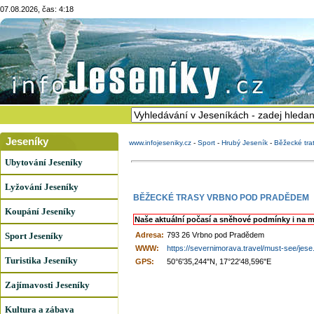
07.08.2026, čas: 4:18
Jeseníky
www.infojeseniky.cz
-
Sport
-
Hrubý Jeseník
-
Běžecké tra
Ubytování Jeseníky
Lyžování Jeseníky
BĚŽECKÉ TRASY VRBNO POD PRADĚDEM
Koupání Jeseníky
Naše aktuální počasí a sněhové podmínky i na m
Sport Jeseníky
Adresa:
793 26 Vrbno pod Pradědem
WWW:
https://severnimorava.travel/must-see/jese.
Turistika Jeseníky
GPS:
50°6'35,244"N, 17°22'48,596"E
Zajímavosti Jeseníky
Kultura a zábava