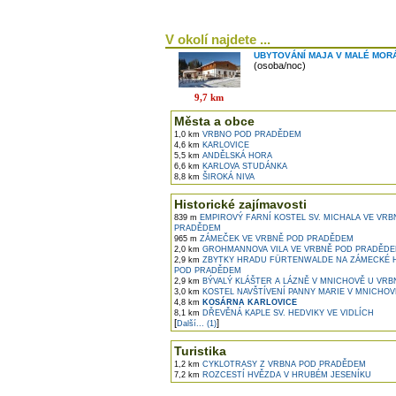
V okolí najdete ...
UBYTOVÁNÍ MAJA V MALÉ MOR
(osoba/noc)
9,7 km
Města a obce
1,0 km
VRBNO POD PRADĚDEM
4,6 km
KARLOVICE
5,5 km
ANDĚLSKÁ HORA
6,6 km
KARLOVA STUDÁNKA
8,8 km
ŠIROKÁ NIVA
Historické zajímavosti
839 m
EMPIROVÝ FARNÍ KOSTEL SV. MICHALA VE VRB
PRADĚDEM
965 m
ZÁMEČEK VE VRBNĚ POD PRADĚDEM
2,0 km
GROHMANNOVA VILA VE VRBNĚ POD PRADĚD
2,9 km
ZBYTKY HRADU FÜRTENWALDE NA ZÁMECKÉ 
POD PRADĚDEM
2,9 km
BÝVALÝ KLÁŠTER A LÁZNĚ V MNICHOVĚ U VRBNA
3,0 km
KOSTEL NAVŠTÍVENÍ PANNY MARIE V MNICHOV
4,8 km
KOSÁRNA KARLOVICE
8,1 km
DŘEVĚNÁ KAPLE SV. HEDVIKY VE VIDLÍCH
[
]
Další... (1)
Turistika
1,2 km
CYKLOTRASY Z VRBNA POD PRADĚDEM
7,2 km
ROZCESTÍ HVĚZDA V HRUBÉM JESENÍKU