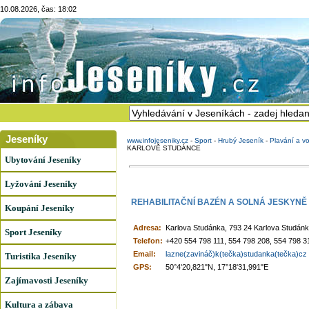
10.08.2026, čas: 18:02
Jeseníky
www.infojeseniky.cz
-
Sport
-
Hrubý Jeseník
-
Plavání a vo
KARLOVĚ STUDÁNCE
Ubytování Jeseníky
Lyžování Jeseníky
REHABILITAČNÍ BAZÉN A SOLNÁ JESKYN
Koupání Jeseníky
Adresa:
Karlova Studánka, 793 24 Karlova Studán
Sport Jeseníky
Telefon:
+420 554 798 111, 554 798 208, 554 798 3
Email:
lazne(zavináč)k(tečka)studanka(tečka)cz
Turistika Jeseníky
GPS:
50°4'20,821"N, 17°18'31,991"E
Zajímavosti Jeseníky
Kultura a zábava