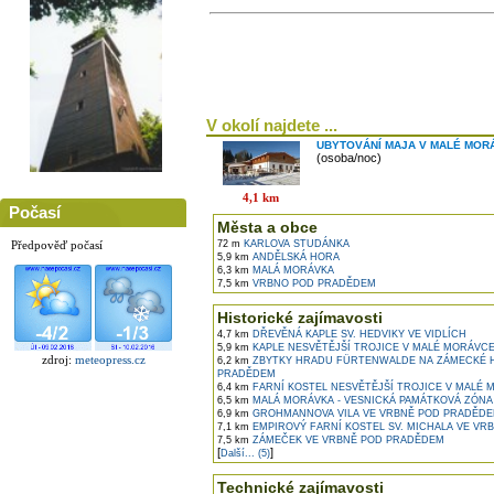
V okolí najdete ...
UBYTOVÁNÍ MAJA V MALÉ MOR
(osoba/noc)
4,1 km
Počasí
Města a obce
Předpověď počasí
72 m
KARLOVA STUDÁNKA
5,9 km
ANDĚLSKÁ HORA
6,3 km
MALÁ MORÁVKA
7,5 km
VRBNO POD PRADĚDEM
Historické zajímavosti
4,7 km
DŘEVĚNÁ KAPLE SV. HEDVIKY VE VIDLÍCH
5,9 km
KAPLE NESVĚTĚJŠÍ TROJICE V MALÉ MORÁVC
zdroj:
meteopress.cz
6,2 km
ZBYTKY HRADU FÜRTENWALDE NA ZÁMECKÉ 
PRADĚDEM
6,4 km
FARNÍ KOSTEL NESVĚTĚJŠÍ TROJICE V MALÉ
6,5 km
MALÁ MORÁVKA - VESNICKÁ PAMÁTKOVÁ ZÓNA
6,9 km
GROHMANNOVA VILA VE VRBNĚ POD PRADĚD
7,1 km
EMPIROVÝ FARNÍ KOSTEL SV. MICHALA VE V
7,5 km
ZÁMEČEK VE VRBNĚ POD PRADĚDEM
[
]
Další... (5)
Technické zajímavosti