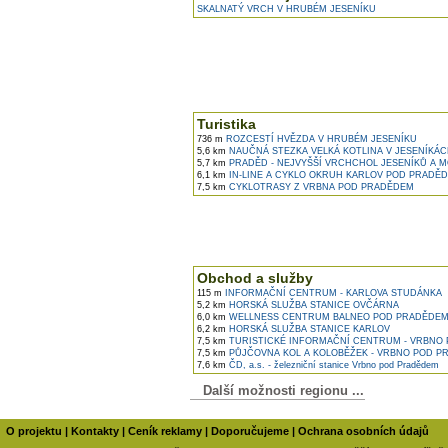
SKALNATÝ VRCH V HRUBÉM JESENÍKU
Turistika
736 m
ROZCESTÍ HVĚZDA V HRUBÉM JESENÍKU
5,6 km
NAUČNÁ STEZKA VELKÁ KOTLINA V JESENÍKÁ
5,7 km
PRADĚD - NEJVYŠŠÍ VRCHCHOL JESENÍKŮ A 
6,1 km
IN-LINE A CYKLO OKRUH KARLOV POD PRADĚ
7,5 km
CYKLOTRASY Z VRBNA POD PRADĚDEM
Obchod a služby
115 m
INFORMAČNÍ CENTRUM - KARLOVA STUDÁNKA
5,2 km
HORSKÁ SLUŽBA STANICE OVČÁRNA
6,0 km
WELLNESS CENTRUM BALNEO POD PRADĚDE
6,2 km
HORSKÁ SLUŽBA STANICE KARLOV
7,5 km
TURISTICKÉ INFORMAČNÍ CENTRUM - VRBNO
7,5 km
PŮJČOVNA KOL A KOLOBĚŽEK - VRBNO POD 
7,6 km
ČD, a.s. - železniční stanice Vrbno pod Pradědem
Další možnosti regionu ...
O projektu
|
Kontakty
|
Ceník reklamy
|
Doporučujeme
|
Ochrana osobních údajů