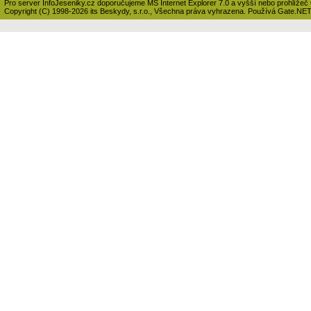
Pro server InfoJeseniky.cz doporučujeme MS Internet Explorer 7.0 a vyšší nebo prohlížeč
Copyright (C) 1998-2026 its Beskydy, s.r.o., Všechna práva vyhrazena. Používá Gate.NE