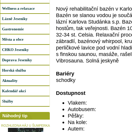
Nový rehabilitační bazén v Karl
Wellness a relaxace
Bazén se slanou vodou je součá
Lázně Jeseníky
lázní Karlova Studánka s.p. Bazé
hostům, tak veřejnosti. Bazén 1
Gastronomie
32-34 st. Celsia. Relaxační proc
Města a obce
zábradlí, bazénový whirpool, kr
perličkové lavice pod vodní hlad
CHKO Jeseníky
s finskou saunou, masáže, rašel
Vibrosauna. Solná jeskyně
Doprava Jeseníky
Horská služba
Bariéry
schodky
Aktuality
Kalendář akcí
Dostupnost
Služby
Vlakem:
Autobusem:
Pěšky:
Náhodný tip
Na kole:
ROZHLEDNA HÁJ U ŠUMPERKA
Autem: