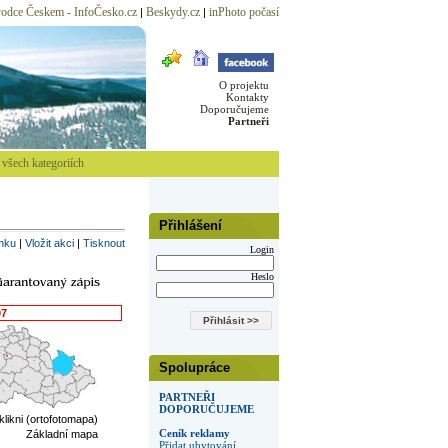
odce Českem - InfoČesko.cz
Beskydy.cz
inPhoto počasí
|
|
O projektu
Kontakty
Doporučujeme
Partneři
všech kategoriích
Přihlášení
inku
|
Vložit akci
|
Tisknout
Login
Heslo
07
Spolupráce
PARTNEŘI
DOPORUČUJEME
 klikni (ortofotomapa)
Ceník reklamy
Základní mapa
Přidat ubytování