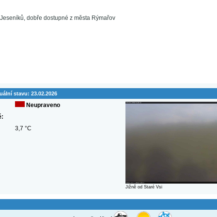
í Jeseníků, dobře dostupné z města Rýmařov
uální stavu:
23.02.2026
Neupraveno
ě:
3,7 °C
Jižně od Staré Vsi