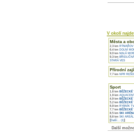
V okolí najdet
Města a ob
2,3 km
RÝMAŘOV
6,4 km
DOLNÍ MO
9,0 km
MALÁ MOR
9,3 km
BŘIDLIČN
STARÁ VES
Přírodní zaj
7,7 km
NPR REŠO
Sport
1,6 km
BĚŽECKÉ
1,9 km
AQUACENT
4,9 km
BĚŽECKÉ 
5,2 km
BĚŽECKÉ 
6,9 km
RYBNÍK T
7,7 km
BĚŽECKÉ 
8,5 km
SKI ARÉN
8,6 km
SKI AREÁL
[
]
Další... (1)
Další možnos