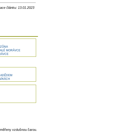
zace článku: 13.01.2023
 ZÓNA
MALÉ MORÁVCE
RÁVCE
PRADĚDEM
NÍKÁCH
 měřeny vzdušnou čarou.