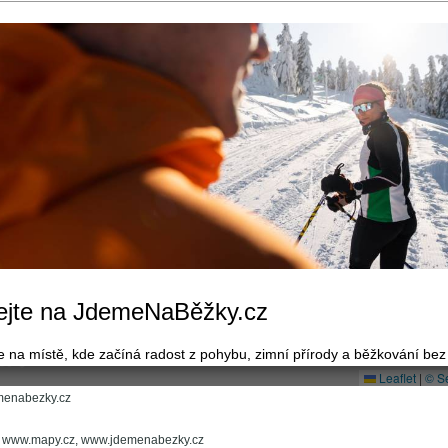
menabezky.cz
í: www.mapy.cz, www.jdemenabezky.cz