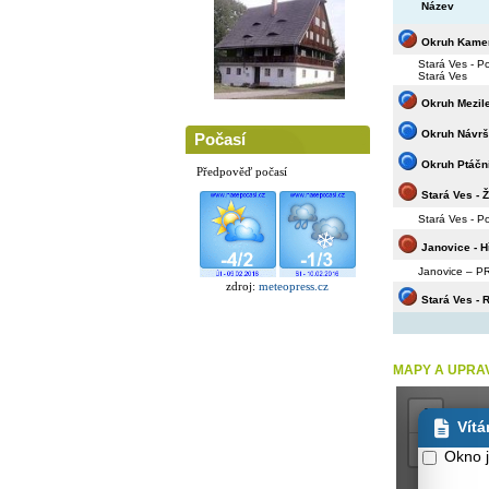
Název
Okruh Kame
Stará Ves - P
Stará Ves
Okruh Mezil
Okruh Návrš
Počasí
Okruh Ptáčn
Předpověď počasí
Stará Ves - Ž
Stará Ves - P
Janovice - H
Janovice – P
zdroj:
meteopress.cz
Stará Ves -
MAPY A UPRA