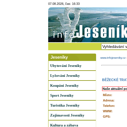
07.08.2026, čas: 16:33
Jeseníky
www.infojeseniky.cz
Ubytování Jeseníky
Lyžování Jeseníky
BĚŽECKÉ TRA
Koupání Jeseníky
Naše aktuální p
Sport Jeseníky
Místo:
Adresa:
Turistika Jeseníky
Telefon:
WWW:
Zajímavosti Jeseníky
GPS:
Kultura a zábava