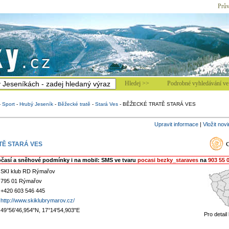
Prův
Hledej >>
Podrobné vyhledávání ve 
-
Sport
-
Hrubý Jeseník
-
Běžecké tratě
-
Stará Ves
-
BĚŽECKÉ TRATĚ STARÁ VES
Upravit informace
|
Vložit nov
TĚ STARÁ VES
očasí a sněhové podmínky i na mobil: SMS ve tvaru
pocasi bezky_staraves
na
903 55 
SKI klub RD Rýmařov
795 01 Rýmařov
+420 603 546 445
http://www.skiklubrymarov.cz/
49°56'46,954"N, 17°14'54,903"E
Pro detail