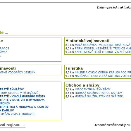
Datum poslední aktuali
e ...
ce
Historické zajímavosti
8,9 km
MALÁ MORÁVKA - VESNICKÁ PAMÁTKOVÁ
RAVICE
9,0 km
FARNÍ KOSTEL NESVĚTĚJŠÍ TROJICE V 
ÁVKA
9,2 km
KAPLE NESVĚTĚJŠÍ TROJICE V MALÉ MO
Á
ímavosti
Turistika
VSKÉ VODOPÁDY JESENÍK
8,6 km
IN-LINE A CYKLO OKRUH KARLOV POD 
9,2 km
NAUČNÁ STEZKA VELKÁ KOTLINA V JESE
Obchod a služby
 TRATĚ RÝMAŘOV
2,4 km
INFOCENTRUM RÝMAŘOV
RUM SLUNCE V RÝMAŘOVĚ
8,5 km
HORSKÁ SLUŽBA STANICE KARLOV
TRATĚ V OKOLÍ HORNÍHO MĚSTA
8,9 km
HORSKÁ SLUŽBA STANICE SKŘÍTEK
TRATĚ V NOVÉ VSI U RÝMAŘOVA
VRDKOV
TRATĚ MALÁ MORÁVKA A KARLOV
A KARLOV
 MYŠÁK V MALÉ MORÁVCE
ti regionu ...
Uvedené vzdálenosti jsou