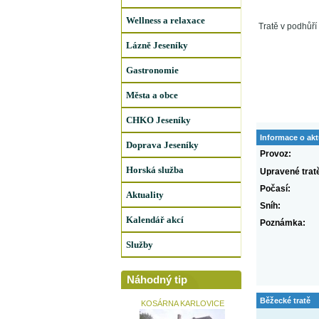
Wellness a relaxace
Tratě v podhůř
Lázně Jeseníky
Gastronomie
Města a obce
CHKO Jeseníky
Informace o akt
Doprava Jeseníky
Provoz:
Horská služba
Upravené trat
Počasí:
Aktuality
Sníh:
Kalendář akcí
Poznámka:
Služby
Náhodný tip
Běžecké tratě
KOSÁRNA KARLOVICE