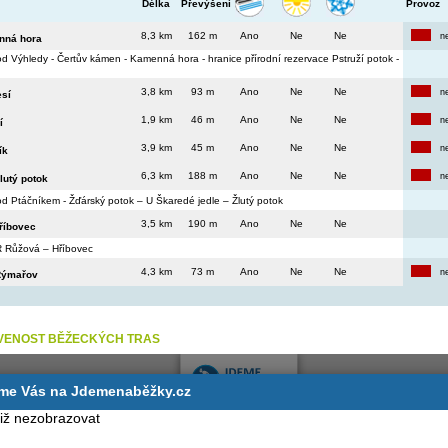
Délka
Převýšení
Provoz
8,3 km
162 m
Ano
Ne
Ne
n
nná hora
od Výhledy - Čertův kámen - Kamenná hora - hranice přírodní rezervace Pstruží potok -
3,8 km
93 m
Ano
Ne
Ne
n
esí
1,9 km
46 m
Ano
Ne
Ne
n
í
3,9 km
45 m
Ano
Ne
Ne
n
ík
6,3 km
188 m
Ano
Ne
Ne
n
lutý potok
od Ptáčníkem - Žďárský potok – U Škaredé jedle – Žlutý potok
3,5 km
190 m
Ano
Ne
Ne
říbovec
R Růžová – Hříbovec
4,3 km
73 m
Ano
Ne
Ne
n
 Rýmařov
VENOST BĚŽECKÝCH TRAS