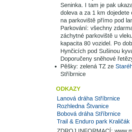
Seninka. I tam je pak ukaz
doleva a za 1 km dojedete 
na parkoviště přímo pod la
Parkování: všechny zdarma;
záchytné parkoviště u vleku
kapacita 80 vozidel. Po do
Hynčicích pod Sušinou kyv
Doporučeny sněhové řetěz
Pěšky: zelená TZ ze
Staré
Stříbrnice
ODKAZY
Lanová dráha Stříbrnice
Rozhledna Štvanice
Bobová dráha Stříbrnice
Trail & Enduro park Kraličák
ZDROJ INFORMACÍ: www.muj