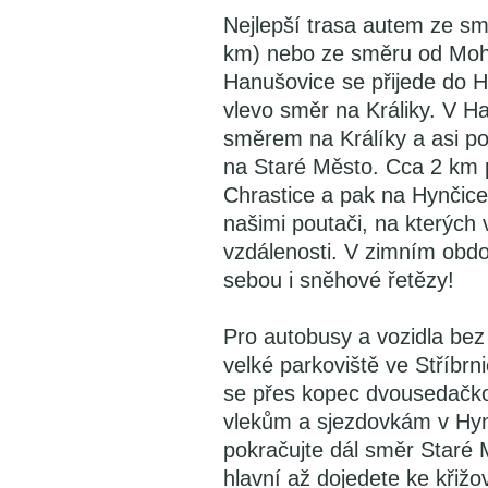
Nejlepší trasa autem ze s
km) nebo ze směru od Moh
Hanušovice se přijede do 
vlevo směr na Králiky. V Ha
směrem na Králíky a asi p
na Staré Město. Cca 2 km 
Chrastice a pak na Hynčic
našimi poutači, na kterých
vzdálenosti. V zimním obdo
sebou i sněhové řetězy!
Pro autobusy a vozidla be
velké parkoviště ve Stříbrn
se přes kopec dvousedačk
vlekům a sjezdovkám v Hynč
pokračujte dál směr Staré
hlavní až dojedete ke křiž