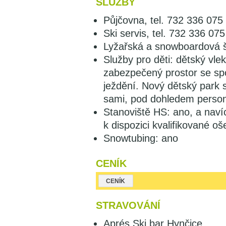
SLUŽBY
Půjčovna, tel. 732 336 07
Ski servis, tel. 732 336 0
Lyžařská a snowboardová š
Služby pro děti: dětský vle
zabezpečený prostor se sp
ježdění. Nový dětský park 
sami, pod dohledem person
Stanoviště HS: ano, a naví
k dispozici kvalifikované oš
Snowtubing: ano
CENÍK
CENÍK
STRAVOVÁNÍ
Aprés Ski bar Hynčice