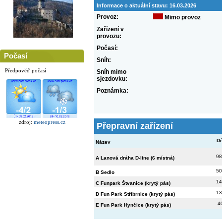
Informace o aktuální stavu:
16.03.2026
Provoz:
Mimo provoz
Zařízení v
provozu:
Počasí:
Počasí
Sníh:
Předpověď počasí
Sníh mimo
sjezdovku:
Poznámka:
zdroj:
meteopress.cz
Přepravní zařízení
Dé
Název
98
A Lanová dráha D-line (6 místná)
50
B Sedlo
14
C Funpark Štvanice (krytý pás)
13
D Fun Park Stříbrnice (krytý pás)
4
E Fun Park Hynčice (krytý pás)