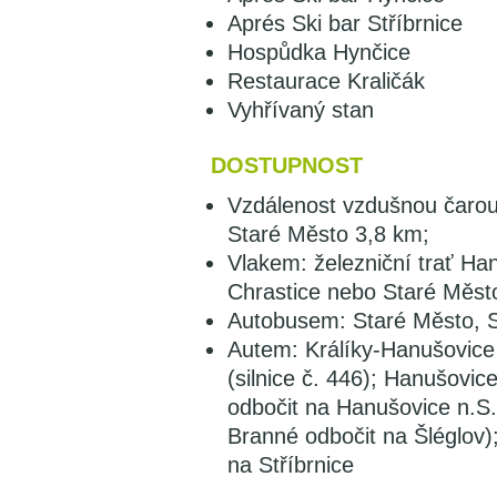
Aprés Ski bar Stříbrnice
Hospůdka Hynčice
Restaurace Kraličák
Vyhřívaný stan
DOSTUPNOST
Vzdálenost vzdušnou čarou:
Staré Město 3,8 km;
Vlakem: železniční trať Han
Chrastice nebo Staré Měst
Autobusem: Staré Město, St
Autem: Králíky-Hanušovice 
(silnice č. 446); Hanušovic
odbočit na Hanušovice n.S.;
Branné odbočit na Šléglov);
na Stříbrnice