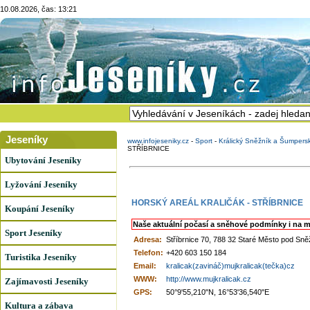
10.08.2026, čas: 13:21
Jeseníky
www.infojeseniky.cz
-
Sport
-
Králický Sněžník a Šumpers
STŘÍBRNICE
Ubytování Jeseníky
Lyžování Jeseníky
HORSKÝ AREÁL KRALIČÁK - STŘÍBRNICE
Koupání Jeseníky
Naše aktuální počasí a sněhové podmínky i na m
Sport Jeseníky
Adresa:
Stříbrnice 70, 788 32 Staré Město pod Sn
Telefon:
+420 603 150 184
Turistika Jeseníky
Email:
kralicak(zavináč)mujkralicak(tečka)cz
WWW:
http://www.mujkralicak.cz
Zajímavosti Jeseníky
GPS:
50°9'55,210"N, 16°53'36,540"E
Kultura a zábava