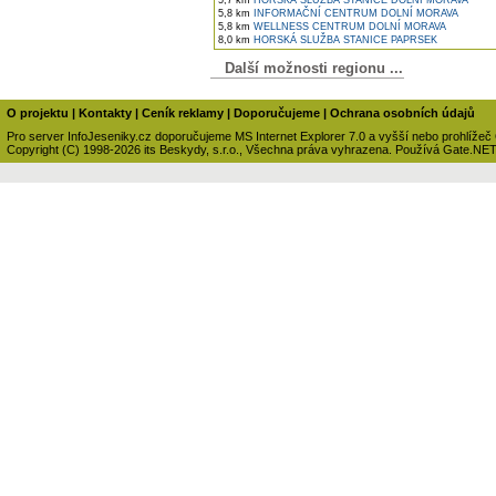
5,7 km
HORSKÁ SLUŽBA STANICE DOLNÍ MORAVA
5,8 km
INFORMAČNÍ CENTRUM DOLNÍ MORAVA
5,8 km
WELLNESS CENTRUM DOLNÍ MORAVA
8,0 km
HORSKÁ SLUŽBA STANICE PAPRSEK
Další možnosti regionu ...
O projektu
|
Kontakty
|
Ceník reklamy
|
Doporučujeme
|
Ochrana osobních údajů
Pro server InfoJeseniky.cz doporučujeme MS Internet Explorer 7.0 a vyšší nebo prohlížeč
Copyright (C) 1998-2026 its Beskydy, s.r.o., Všechna práva vyhrazena. Používá Gate.NE