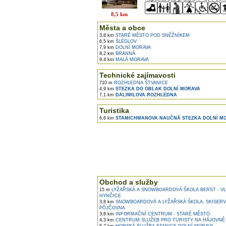
8,5 km
Města a obce
3,8 km
STARÉ MĚSTO POD SNĚŽNÍKEM
6,5 km
ŠLÉGLOV
7,9 km
DOLNÍ MORAVA
8,2 km
BRANNÁ
9,4 km
MALÁ MORAVA
Technické zajímavosti
710 m
ROZHLEDNA ŠTVANICE
4,9 km
STEZKA DO OBLAK DOLNÍ MORAVA
7,1 km
DALIMILOVA ROZHLEDNA
Turistika
6,6 km
STAMICHMANOVA NAUČNÁ STEZKA DOLNÍ M
Obchod a služby
15 m
LYŽAŘSKÁ A SNOWBOARDOVÁ ŠKOLA BERST - V
HYNČICE
3,8 km
SNOWBOARDOVÁ A LYŽAŘSKÁ ŠKOLA, SKISERV
PŮJČOVNA
3,8 km
INFORMAČNÍ CENTRUM - STARÉ MĚSTO
4,3 km
CENTRUM SLUŽEB PRO TURISTY NA HÁJOVNĚ