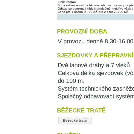
Jízda rolbou
Jízda rolbou je možná během celé zimní sezóny za p
Odjezd se domlouvá vždy individuálně, nejdříve však v
Cena pro 1 osobu je 700 Kč, pro 2 osoby 1000 Kč.
PROVOZNÍ DOBA
V provozu denně 8.30-16.00
SJEZDOVKY A PŘEPRAVNÍ
Dvě lanové dráhy a 7 vleků.
Celková délka sjezdovek (vč
do 100 m.
Systém technického zasněžo
Společný odbavovací systé
BĚŽECKÉ TRATĚ
Běžecké tratě