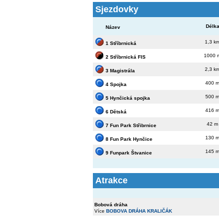
Sjezdovky
Délk
Název
1,3 k
1 Stříbrnická
1000 
2 Stříbrnická FIS
2,3 k
3 Magistrála
400 
4 Spojka
500 
5 Hynčická spojka
416 
6 Dětská
42 m
7 Fun Park Střibrnice
130 
8 Fun Park Hynčice
145 
9 Funpark Štvanice
Atrakce
Bobová dráha
Více
BOBOVA DRÁHA KRALIČÁK