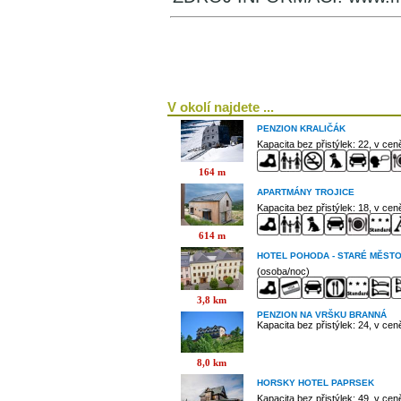
V okolí najdete ...
PENZION KRALIČÁK
Kapacita bez přistýlek: 22, v ce
164 m
APARTMÁNY TROJICE
Kapacita bez přistýlek: 18, v ce
614 m
HOTEL POHODA - STARÉ MĚST
(osoba/noc)
3,8 km
PENZION NA VRŠKU BRANNÁ
Kapacita bez přistýlek: 24, v ce
8,0 km
HORSKY HOTEL PAPRSEK
Kapacita bez přistýlek: 49, v ce